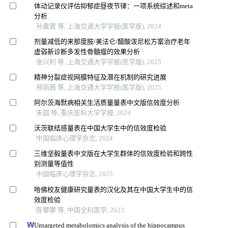
体动记录仪评估抑郁症昼夜节律：一项系统综述和meta
分析
孙晨寅 等, 上海交通大学学报(医学版), 2024
剂量减低的来那度胺/美法仑/醋酸泼尼松方案治疗老年
虚弱新诊断多发性骨髓瘤的效果分析
张兴利 等, 上海交通大学学报(医学版), 2025
精神分裂症视网膜特征及潜在机制的研究进展
邢雨茜 等, 上海交通大学学报(医学版), 2025
阿尔茨海默病相关生活质量量表中文版信效度分析
朱圆 等, 重庆医科大学学报, 2024
沃茨联结感量表在中国大学生中的信效度检验
中国临床心理学杂志, 2024
三维坚毅量表中文版在大学生群体的信效度检验和跨性
别测量等值性
中国临床心理学杂志, 2025
哈佛校友健康研究量表的汉化及其在中国大学生中的信
效度检验
陈攀攀 等, 中国全科医学, 2023
Untargeted metabolomics analysis of the hippocampus