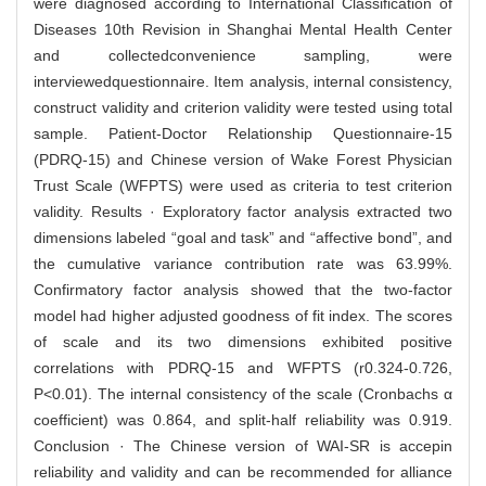
were diagnosed according to International Classification of
Diseases 10th Revision in Shanghai Mental Health Center
and collectedconvenience sampling, were
interviewedquestionnaire. Item analysis, internal consistency,
construct validity and criterion validity were tested using total
sample. Patient-Doctor Relationship Questionnaire-15
(PDRQ-15) and Chinese version of Wake Forest Physician
Trust Scale (WFPTS) were used as criteria to test criterion
validity. Results · Exploratory factor analysis extracted two
dimensions labeled “goal and task” and “affective bond”, and
the cumulative variance contribution rate was 63.99%.
Confirmatory factor analysis showed that the two-factor
model had higher adjusted goodness of fit index. The scores
of scale and its two dimensions exhibited positive
correlations with PDRQ-15 and WFPTS (r0.324-0.726,
P<0.01). The internal consistency of the scale (Cronbachs α
coefficient) was 0.864, and split-half reliability was 0.919.
Conclusion · The Chinese version of WAI-SR is accepin
reliability and validity and can be recommended for alliance