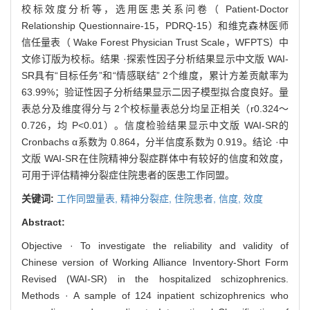
校标效度分析等，选用医患关系问卷（ Patient-Doctor
Relationship Questionnaire-15，PDRQ-15）和维克森林医师
信任量表（ Wake Forest Physician Trust Scale，WFPTS）中
文修订版为校标。结果 ·探索性因子分析结果显示中文版 WAI-
SR具有“目标任务”和“情感联结” 2个维度，累计方差贡献率为
63.99%；验证性因子分析结果显示二因子模型拟合度良好。量
表总分及维度得分与 2个校标量表总分均呈正相关（r0.324～
0.726，均 P<0.01）。信度检验结果显示中文版 WAI-SR的
Cronbachs α系数为 0.864，分半信度系数为 0.919。结论 ·中
文版 WAI-SR在住院精神分裂症群体中有较好的信度和效度，
可用于评估精神分裂症住院患者的医患工作同盟。
关键词:
工作同盟量表,
精神分裂症,
住院患者,
信度,
效度
Abstract:
Objective · To investigate the reliability and validity of
Chinese version of Working Alliance Inventory-Short Form
Revised (WAI-SR) in the hospitalized schizophrenics.
Methods · A sample of 124 inpatient schizophrenics who