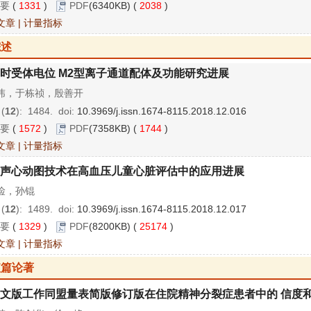
要
(
1331
)
PDF
(6340KB) (
2038
)
文章
|
计量指标
综述
时受体电位 M2型离子通道配体及功能研究进展
玮，于栋祯，殷善开
 (
12
): 1484.
doi:
10.3969/j.issn.1674-8115.2018.12.016
要
(
1572
)
PDF
(7358KB) (
1744
)
文章
|
计量指标
声心动图技术在高血压儿童心脏评估中的应用进展
俭，孙锟
 (
12
): 1489.
doi:
10.3969/j.issn.1674-8115.2018.12.017
要
(
1329
)
PDF
(8200KB) (
25174
)
文章
|
计量指标
短篇论著
文版工作同盟量表简版修订版在住院精神分裂症患者中的 信度