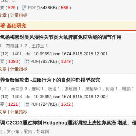
要
(
529
)
PDF
(15438KB) (
566
)
文章
|
计量指标
著·基础研究
氢杨梅素对类风湿性关节炎大鼠脾脏免疫功能的调节作用
1，范凯健 1, 2，王婷玉 1
 (
12
): 1401.
doi:
10.3969/j.issn.1674-8115.2018.12.001
要
(
1398
)
PDF
(7927KB) (
1379
)
文章
|
计量指标
养食蟹猴攻击 -屈服行为下的自然抑郁模型探究
1, 2，吴青原 3，连斌 1，杨迅 1，张建国 1，屈超华 1，何勇 1，谢鹏 1
 (
12
): 1408.
doi:
10.3969/j.issn.1674-8115.2018.12.002
要
(
1221
)
PDF
(7247KB) (
1632
)
文章
|
计量指标
调 C2CD3通过抑制 Hedgehog通路调控上皮性卵巢癌 增殖、
芸，罗小东，梁皓，胡建国