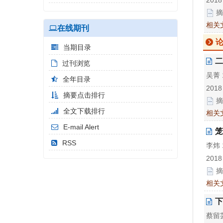
摘
相关
在线期刊
论
当期目录
二
过刊浏览
吴菁 
全年目录
2018
摘要点击排行
摘
全文下载排行
相关
E-mail Alert
笼
RSS
李炜 
2018
摘
相关
下
蔡留