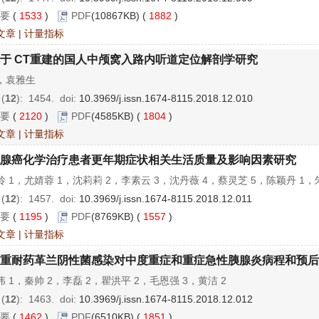
要
(
1533
)
PDF
(10867KB) (
1882
)
文章
|
计量指标
于 CT重建的国人中颅窝入路内听道定位解剖学研究
，袁雅生
 (
12
): 1454.
doi:
10.3969/j.issn.1674-8115.2018.12.010
要
(
2120
)
PDF
(4585KB) (
1804
)
文章
|
计量指标
腺癌化学治疗患者更年期症状相关生活质量及影响因素研究
 1，尤婧蓉 1，沈莉莉 2，李素云 3，沈丹薇 4，蔡灵芝 5，陈颖丹 1，
 (
12
): 1457.
doi:
10.3969/j.issn.1674-8115.2018.12.011
要
(
1195
)
PDF
(8769KB) (
1557
)
文章
|
计量指标
重耐药革兰阴性菌感染对中度重症和重症急性胰腺炎病程和预后
 1，秦帅 2，李磊 2，瞿洪平 2，毛恩强 3，黄洁 2
 (
12
): 1463.
doi:
10.3969/j.issn.1674-8115.2018.12.012
要
(
1462
)
PDF
(6510KB) (
1851
)