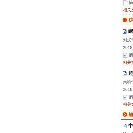
摘
相关
瞬
刘汉
2018
摘
相关
超
吴毓
2018
摘
相关
中