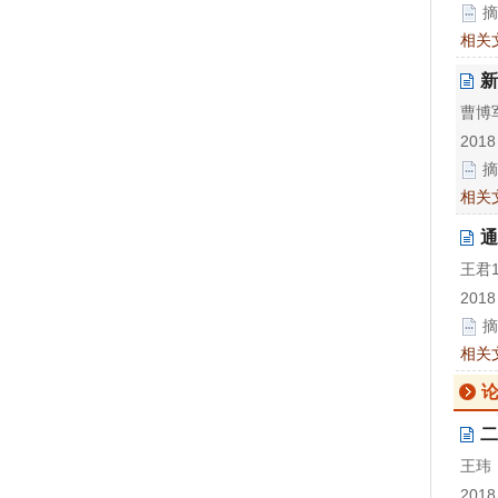
摘
相关
新
曹博军
2018
摘
相关
通
王君1
2018
摘
相关
论
二
王玮
2018