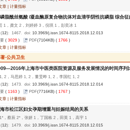
文章
|
计量指标
磷脂酰丝氨酸 /凝血酶原复合物抗体对血清学阴性抗磷脂 综合
 1，龚文 2，刘婷婷 3，倪琪 1，彭奕冰 1
 (
12
): 1467.
doi:
10.3969/j.issn.1674-8115.2018.12.013
要
(
3029
)
PDF
(7104KB) (
1766
)
文章
|
计量指标
著·公共卫生
009—2016年上海市中医类医院资源及服务发展情况的时间序列
1, 2，马思婷 1, 2，董旻晔 1, 2，李国红 1, 2
 (
12
): 1473.
doi:
10.3969/j.issn.1674-8115.2018.12.014
要
(
1163
)
PDF
(7716KB) (
1767
)
文章
|
计量指标
海市松江区妇女孕期增重与妊娠结局的关系
1*，蔡辰 2*，张妍 1，丁国栋 2，田英 1，高宇 1
 (
12
): 1479.
doi:
10.3969/j.issn.1674-8115.2018.12.015