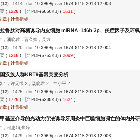
 (
12
): 1414.
doi:
10.3969/j.issn.1674-8115.2018.12.003
要
(
1228
)
PDF
(6850KB) (
1631
)
文章
|
计量指标
拉鲁肽对高糖诱导内皮细胞 miRNA -146b-3p、炎症因子及环
佳，潘晓茜，曹久妹，吴方
 (
12
): 1420.
doi:
10.3969/j.issn.1674-8115.2018.12.004
要
(
1218
)
PDF
(5753KB) (
2099
)
文章
|
计量指标
国汉族人群KRT9基因突变分析
 1，许无恨 2，汤晓君 2，兰小平 2
 (
12
): 1425.
doi:
10.3969/j.issn.1674-8115.2018.12.005
要
(
1726
)
PDF
(5285KB) (
1624
)
文章
|
计量指标
甲基蓝介导的光动力疗法诱导牙周炎中巨噬细胞凋亡的体内外研
兰，程惠娟,焦婷
 (
12
): 1429.
doi:
10.3969/j.issn.1674-8115.2018.12.006