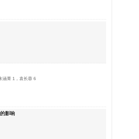
朱涵菁 1，袁长蓉 6
的影响