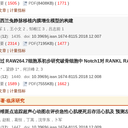
要
(
1505
)
PDF
(8408KB) (
1771
)
文章
|
计量指标
西兰兔静脉移植内膜增生模型的构建
 1，王小文 2，邹榕江 3，吕志前 1
 (
12
): 1435.
doi:
10.3969/j.issn.1674-8115.2018.12.007
要
(
2314
)
PDF
(7195KB) (
1477
)
文章
|
计量指标
过 RAW264.7细胞系初步研究破骨细胞中 Notch1对 RANKL
*，梁静 1*，何沂峰 2, 3
 (
12
): 1440.
doi:
10.3969/j.issn.1674-8115.2018.12.008
要
(
1589
)
PDF
(7555KB) (
1662
)
文章
|
计量指标
著·临床研究
维斑点追踪超声心动图在评价急性心肌梗死后存活心肌及 预测
，赵航，葛恒，丁嵩，沈学东，卜军
 (
12
): 1447.
doi:
10.3969/j.issn.1674-8115.2018.12.009