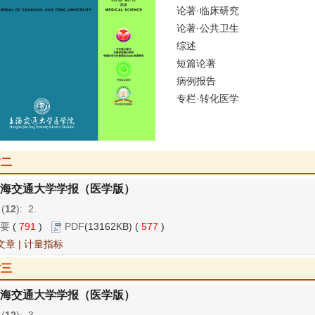
论著·临床研究
论著·公共卫生
综述
短篇论著
病例报告
专栏·转化医学
封二
海交通大学学报（医学版）
 (
12
): 2.
要
(
791
)
PDF
(13162KB) (
577
)
文章
|
计量指标
封三
海交通大学学报（医学版）
 (
12
): 3.