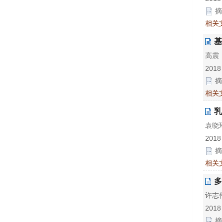
摘
相关
基
高震
2018
摘
相关
乳
袁晓玲
2018
摘
相关
多
许志伟
2018
摘