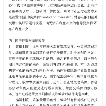
心”下载《利益冲突声明》，按照所列条款进行自查。所有作
者签字确认后，于投稿时一并提交。同时作者还需在文章末
尾设置“利益冲突声明/Conflict of Interests”，对存在的利益冲
突用中英双语进行披露。确无潜在利益冲突的也需要声明“不
存在利益冲突”。
四、同行评审与编辑政策
1. 评审制度：本刊实行匿名双盲审稿制度。作者投稿成功
后，编辑部将首先对稿件进行初步审查。对于原创性不足、
存在严重的科学或技术性缺陷、缺乏有价值信息、或不符合
期刊内容范畴的稿件，编辑部将进行拒稿处理。本刊对通过
初步审查的稿件进行同行评审。稿件将被隐去作者姓名后发
送给两名或更多的审稿人。由学报主编终审，编辑部根据评
审意见，以学术质量为前提，公平、公正地取舍稿件。作者
必须对审稿人的意见进行逐条回复，并提交稿件的修订版
本。这个过程将重复直到审稿人和编辑对稿件满意为止。
2. 编辑制度：凡被录用的稿件，编辑部有权对稿件进行技
术性和文字性修改，凡涉及对原意的修改将征得作者同意。