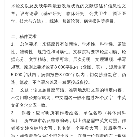
术论文以及反映学科最新发展状况的文献综述和信息性文
章。设有论著（基础研究、临床研究、公共卫生、循证医
学、技术与方法）、综述、短篇论著、病例报告等栏目。
二、稿件要求
1. 总体要求：来稿应具有创新性、学术性、科学性、逻辑
性、准确性、规范性和可读性。文稿撰写要求论点明确、论
据充分、文字精练、数据可靠、层次分明，文理通顺、书写
规范。原则上要求论著8 000字以内（含图、表），短篇论著
5 000字以内，病例报告3 000字以内，切勿抄袭剽窃、伪
造、篡改、不当署名以及一稿两投或多投。
2. 文题：论文题目应简洁、准确地反映文章的特定内容，
不使用非公知缩略词，中文题名一般不超过26个汉字，中英
文题名含义应一致。
3. 作者：应写明所有作者姓名、单位名称（具体到科
室）、所在城市名及邮政编码，以上信息需中英文对照。作
者英文姓名姓均大写，其名第一个字母大写，其后字母小
写；如作者单位为2个或2个以上，在每一位作者的右上角标