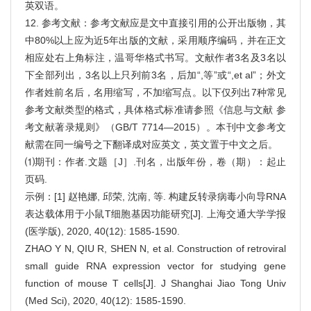
英双语。
12. 参考文献：参考文献应是文中直接引用的公开出版物，其
中80%以上应为近5年出版的文献，采用顺序编码，并在正文
相应处右上角标注，温哥华格式书写。文献作者3名及3名以
下全部列出，3名以上只列前3名，后加“,等”或“,et al”；外文
作者姓前名后，名用缩写，不加缩写点。以下仅列出7种常见
参考文献类型的格式，具体格式标准请参照《信息与文献 参
考文献著录规则》（GB/T 7714—2015）。本刊中文参考文
献需在同一编号之下翻译成对应英文，英文置于中文之后。
⑴期刊：作者.文题［J］.刊名，出版年份，卷（期）：起止
页码.
示例：[1] 赵艳娜, 邱荣, 沈南, 等. 构建反转录病毒小向导RNA
表达载体用于小鼠T细胞基因功能研究[J]. 上海交通大学学报
(医学版), 2020, 40(12): 1585-1590.
ZHAO Y N, QIU R, SHEN N, et al. Construction of retroviral
small guide RNA expression vector for studying gene
function of mouse T cells[J]. J Shanghai Jiao Tong Univ
(Med Sci), 2020, 40(12): 1585-1590.