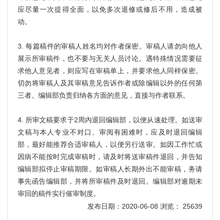
应尽量一次提得全面，以免多次退修或修后不用，造成被
动。
3. 每篇稿件的审稿人姓名均对作者保密。审稿人请勿向他人
展示所审稿件，也不要与无关人员讨论。遇特殊情况需要征
求他人意见者，则应写在审稿单上，并要求他人同样保密。
切勿将审稿人及其审稿意见告诉作者或除编辑以外的任何第
三者。编辑部负责归纳各方面的意见，直接与作者联系。
4. 所审文稿要求于2周内退回编辑部，以便从速处理。如送审
文稿与本人专业不对口、审阅有困难时，应及时退回编辑
部，最好能推荐合适审稿人，以便另行送审。如因工作忙或
因病不能按时完成审稿时，请及时将送审稿件退回，并告知
编辑部拟停止审稿期限。如审稿人长期外出不能审稿，务请
事先函告编辑部，并将所审稿件及时退回。编辑部对逾期未
审回的稿件实行催审制度。
发布日期：2020-06-08 浏览： 25639