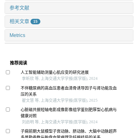
参考文献
相关文章
15
Metrics
推荐阅读
人工智能辅助测量心肌应变的研究进展
李昕欣 等, 上海交通大学学报(医学版), 2024
不伴糖尿病的高血压患者血清骨诱导因子与肾功能及血
压的关系
翟文慧 等, 上海交通大学学报(医学版), 2025
心脏磁共振短轴电影成像影像组学鉴别肥厚型心肌病与
健康对照
刘启明 等, 上海交通大学学报(医学版), 2024
子痫前期大鼠模型子宫动脉、脐动脉、大脑中动脉超声
多普勒参数与胎盘血管病理及妊娠结局的关系