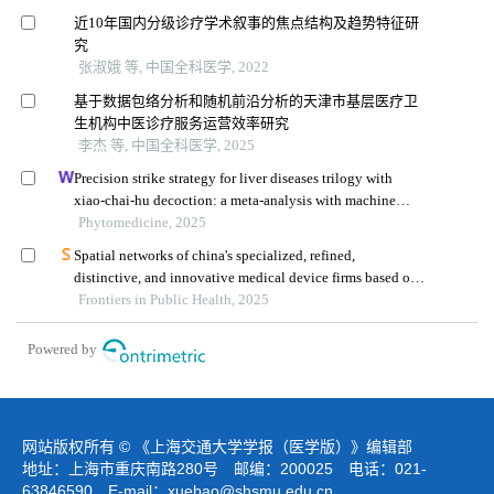
近10年国内分级诊疗学术叙事的焦点结构及趋势特征研
究
张淑娥 等, 中国全科医学, 2022
基于数据包络分析和随机前沿分析的天津市基层医疗卫
生机构中医诊疗服务运营效率研究
李杰 等, 中国全科医学, 2025
Precision strike strategy for liver diseases trilogy with
xiao-chai-hu decoction: a meta-analysis with machine
learning
Phytomedicine, 2025
Spatial networks of china's specialized, refined,
distinctive, and innovative medical device firms based on
parent–subsidiary contacts: implications for regional
Frontiers in Public Health, 2025
health policy
Powered by
网站版权所有 © 《上海交通大学学报（医学版）》编辑部
地址：上海市重庆南路280号 邮编：200025 电话：021-
63846590 E-mail：
xuebao@shsmu.edu.cn