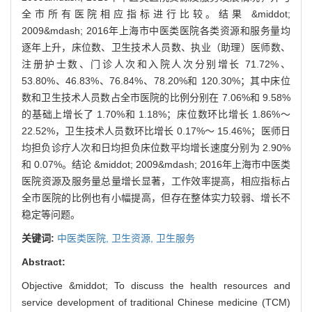
全市所有医院相应指标进行比较。结果 &middot;
2009&mdash; 2016年上海市中医类医院各类资源和服务量均
逐年上升，床位数、卫生技术人员数、执业（助理）医师数、
注册护士数、门诊人次和入院人次分别增长 71.72%、
53.80%、46.83%、76.84%、78.20%和 120.30%；其中床位
数和卫生技术人员数占全市医院的比例分别在 7.06%和 9.58%
的基础上增长了 1.70%和 1.18%；床位数环比增长 1.86%～
22.52%，卫生技术人员数环比增长 0.17%～ 15.46%；医师日
均担负诊疗人次和日均担负床位数平均增长速度分别为 2.90%
和 0.07%。结论 &middot; 2009&mdash; 2016年上海市中医类
医院资源及服务量总量增长显著，工作效率提高，相应指标占
全市医院的比例也有小幅提高，但存在整体实力较弱、增长不
稳定等问题。
关键词:
中医类医院,
卫生资源,
卫生服务
Abstract:
Objective &middot; To discuss the health resources and
service development of traditional Chinese medicine (TCM)