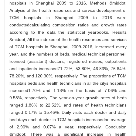
hospitals in Shanghai 2009 to 2016. Methods &middot;
Analysis of the health resources and service development of
TCM hospitals in Shanghai 2009 to 2016 were
conductedcalculating composition ratios and growth rates
according to the data the statistical yearbooks. Results
&middot; All the indexes of the health resources and services
of TCM hospitals in Shanghai, 2009-2016, increased every
year, and the numbers of beds, medical technical personnel,
licensed (assistant) doctors, registered nurses, outpatients
and inpatients increased71.72%, 53.80%, 46.83%, 76.84%,
78.20%, and 120.30%, respectively. The proportions of TCM
hospitals beds and health technicians in all the citys hospitals
increased1.70% and 1.18% on the basis of 7.06% and
9.58%, respectively. The year-on-year growth rates of beds
ranged 1.86% to 22.52%, and rates of health technicians
ranged 0.17% to 15.46%. Daily visits each doctor and daily
bed days each doctor in TCM hospitals increasedan average
of 2.90% and 0.07% a year, respectively. Conclusion
&middot; There was a significant increase in health