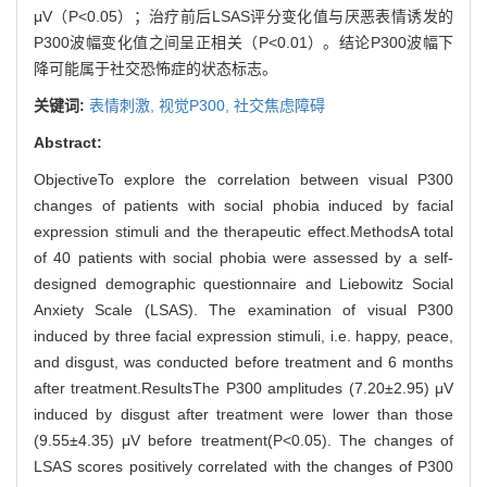
μV（P<0.05）；治疗前后LSAS评分变化值与厌恶表情诱发的
P300波幅变化值之间呈正相关（P<0.01）。结论P300波幅下
降可能属于社交恐怖症的状态标志。
关键词:
表情刺激,
视觉P300,
社交焦虑障碍
Abstract:
ObjectiveTo explore the correlation between visual P300
changes of patients with social phobia induced by facial
expression stimuli and the therapeutic effect.MethodsA total
of 40 patients with social phobia were assessed by a self-
designed demographic questionnaire and Liebowitz Social
Anxiety Scale (LSAS). The examination of visual P300
induced by three facial expression stimuli, i.e. happy, peace,
and disgust, was conducted before treatment and 6 months
after treatment.ResultsThe P300 amplitudes (7.20±2.95) μV
induced by disgust after treatment were lower than those
(9.55±4.35) μV before treatment(P<0.05). The changes of
LSAS scores positively correlated with the changes of P300