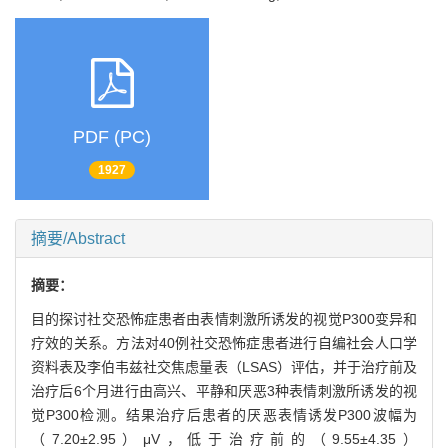
PDF (PC)
1927
摘要/Abstract
摘要：
目的探讨社交恐怖症患者由表情刺激所诱发的视觉P300变异和
疗效的关系。方法对40例社交恐怖症患者进行自编社会人口学
资料表及李伯韦兹社交焦虑量表（LSAS）评估，并于治疗前及
治疗后6个月进行由高兴、平静和厌恶3种表情刺激所诱发的视
觉P300检测。结果治疗后患者的厌恶表情诱发P300波幅为
（7.20±2.95）μV，低于治疗前的（9.55±4.35）