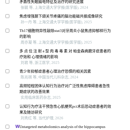
矛盾性失眠脑电特征及治疗的研究进展
张毓 等, 上海交通大学学报(医学版), 2024
焦虑增强颞下颌关节疼痛的脑功能磁共振成像研究
孙一丹 等, 上海交通大学学报(医学版), 2025
Th17细胞特异性敲除stat3对牙周炎小鼠焦虑抑郁样行为
的影响
周亦凝 等, 上海交通大学学报(医学版), 2025
多 点 位 注 射 a 型 肉 毒 毒 素 对 帕金森病磨牙症患者的
疗效和 心理情绪的影响
刘君 等, 浙江医学, 2025
青少年抑郁症患者心理治疗恐惧的相关因素
陈兆祺 等, 中国当代儿科杂志, 2024
高频短程团体认知行为治疗对广泛性焦虑障碍患者急性
期症状的改善效果
实用临床医药杂志, 2025
认知行为疗法干预急性心肌梗死pci术后恐动症患者的效
果及随访研究
刘秀红 等, 当代护理, 2026
Untargeted metabolomics analysis of the hippocampus