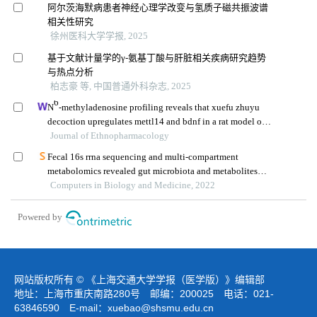
阿尔茨海默病患者神经心理学改变与氢质子磁共振波谱
相关性研究
徐州医科大学学报, 2025
基于文献计量学的γ-氨基丁酸与肝脏相关疾病研究趋势
与热点分析
柏志豪 等, 中国普通外科杂志, 2025
6
N
-methyladenosine profiling reveals that xuefu zhuyu
decoction upregulates mettl14 and bdnf in a rat model of
traumatic brain injury
Journal of Ethnopharmacology
Fecal 16s rrna sequencing and multi-compartment
metabolomics revealed gut microbiota and metabolites
interactions in app/ps1 mice
Computers in Biology and Medicine, 2022
Powered by
网站版权所有 © 《上海交通大学学报（医学版）》编辑部
地址：上海市重庆南路280号 邮编：200025 电话：021-
63846590 E-mail：
xuebao@shsmu.edu.cn