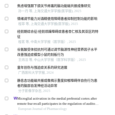
焦虑增强颞下颌关节疼痛的脑功能磁共振成像研究
孙一丹 等, 上海交通大学学报(医学版), 2025
情绪调节能力对酒精使用障碍患者抑制控制功能的影响
程菲 等, 上海交通大学学报(医学版), 2025
经前期综合征/经前烦躁障碍症患者杏仁核及其亚区的特
征
程茗 等, 中南大学学报（医学版）, 2025
谷氨酸受体拮抗剂可通过调节脑源性神经营养因子水平
改善强迫症模型小鼠的刻板行为
王炜洁 等, 中山大学学报（医学科学版）, 2025
童年创伤与强迫症关系的研究进展
广西医科大学学报, 2024
静息态功能磁共振成像揭示重度抑郁障碍伴自伤行为患
者的脑部自发神经活动异常
分子影像学杂志, 2025
Microglial activation in the medial prefrontal cortex after
remote fear recall participates in the regulation of auditory
fear extinction
European Journal of Pharmacology