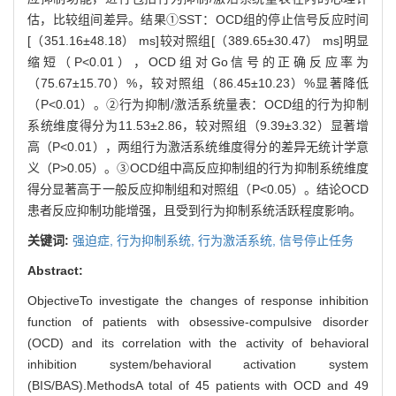
估，比较组间差异。结果①SST：OCD组的停止信号反应时间
[（351.16±48.18） ms]较对照组[（389.65±30.47） ms]明显
缩短（P<0.01），OCD组对Go信号的正确反应率为
（75.67±15.70）%，较对照组（86.45±10.23）%显著降低
（P<0.01）。②行为抑制/激活系统量表：OCD组的行为抑制
系统维度得分为11.53±2.86，较对照组（9.39±3.32）显著增
高（P<0.01），两组行为激活系统维度得分的差异无统计学意
义（P>0.05）。③OCD组中高反应抑制组的行为抑制系统维度
得分显著高于一般反应抑制组和对照组（P<0.05）。结论OCD
患者反应抑制功能增强，且受到行为抑制系统活跃程度影响。
关键词:
强迫症,
行为抑制系统,
行为激活系统,
信号停止任务
Abstract:
ObjectiveTo investigate the changes of response inhibition
function of patients with obsessive-compulsive disorder
(OCD) and its correlation with the activity of behavioral
inhibition system/behavioral activation system
(BIS/BAS).MethodsA total of 45 patients with OCD and 49