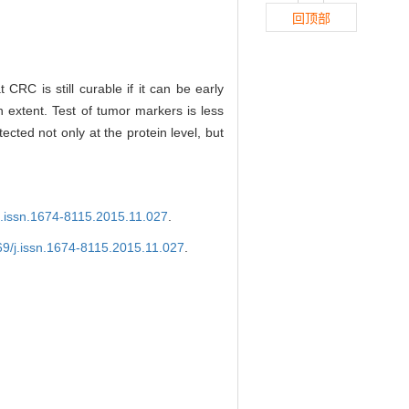
回顶部
CRC is still curable if it can be early
 extent. Test of tumor markers is less
cted not only at the protein level, but
j.issn.1674-8115.2015.11.027
.
69/j.issn.1674-8115.2015.11.027
.