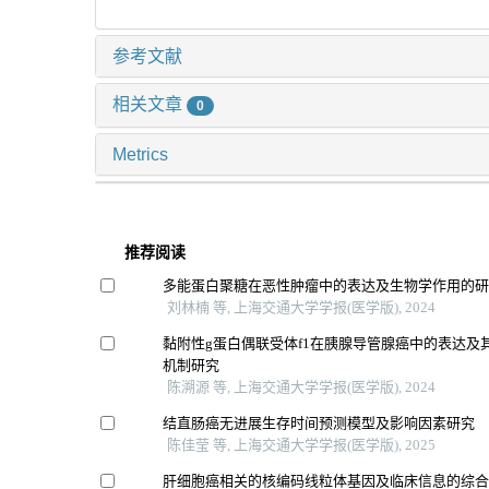
参考文献
相关文章
0
Metrics
推荐阅读
多能蛋白聚糖在恶性肿瘤中的表达及生物学作用的
刘林楠 等, 上海交通大学学报(医学版), 2024
黏附性g蛋白偶联受体f1在胰腺导管腺癌中的表达及
机制研究
陈溯源 等, 上海交通大学学报(医学版), 2024
结直肠癌无进展生存时间预测模型及影响因素研究
陈佳莹 等, 上海交通大学学报(医学版), 2025
肝细胞癌相关的核编码线粒体基因及临床信息的综