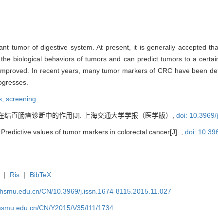
tumor of digestive system. At present, it is generally accepted that 
he biological behaviors of tumors and can predict tumors to a certain
be improved. In recent years, many tumor markers of CRC have been dete
rogresses.
s,
screening
在结直肠癌诊断中的作用[J]. 上海交通大学学报（医学版）,
doi: 10.3969/
redictive values of tumor markers in colorectal cancer[J]. ,
doi: 10.39
|
Ris
|
BibTeX
shsmu.edu.cn/CN/10.3969/j.issn.1674-8115.2015.11.027
shsmu.edu.cn/CN/Y2015/V35/I11/1734