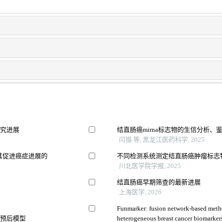
研究进展
结直肠癌mirna标志物的生信分析、
闫锴 等, 黑龙江医药科学, 2025
其促进癌症进展的
不同检测系统测定结直肠癌肿瘤标志物
川北医学院学报, 2025
结直肠癌早期筛查的最新进展
上海医学, 2026
Funmarker: fusion network-based metho
合预后模型
heterogeneous breast cancer biomarker