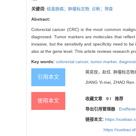
关键词:
结直肠癌；肿瘤标志物,
诊断；筛查
Abstract:
Colorectal cancer (CRC) is the most common malignant 
diagnosed. Tumor markers are molecules that reflect t
invasive, but the sensitivity and specificity need to 
also at the gene level. This article reviews research p
Key words:
colorectal cancer,
tumor marker,
diagnosi
蒋奕玫，赵任. 肿瘤标志物
引用本文
JIANG Yi-mei, ZHAO Ren. P
收藏文章
0
/
推荐
使用本文
导出引用管理器
EndNote
链接本文:
https://xuebao.
https://xuebao.