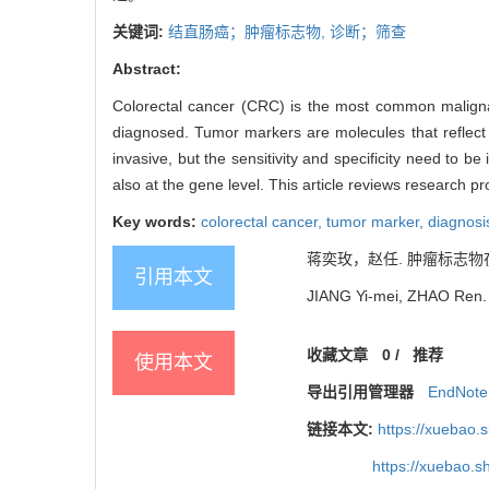
关键词:
结直肠癌；肿瘤标志物,
诊断；筛查
Abstract:
Colorectal cancer (CRC) is the most common malignant 
diagnosed. Tumor markers are molecules that reflect t
invasive, but the sensitivity and specificity need to 
also at the gene level. This article reviews research p
Key words:
colorectal cancer,
tumor marker,
diagnosi
蒋奕玫，赵任. 肿瘤标志物
引用本文
JIANG Yi-mei, ZHAO Ren. P
收藏文章
0
/
推荐
使用本文
导出引用管理器
EndNote
链接本文:
https://xuebao.
https://xuebao.