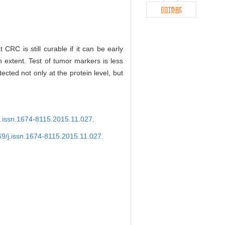
回顶部
CRC is still curable if it can be early
 extent. Test of tumor markers is less
cted not only at the protein level, but
j.issn.1674-8115.2015.11.027
.
69/j.issn.1674-8115.2015.11.027
.