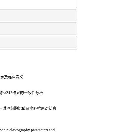
鉴定及临床意义
ca242结果的一致性分析
与淋巴细胞比值及癌胚抗原对结直
asonic elastography parameters and