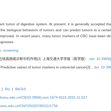
tumor of digestive system. At present, it is generally accepted that 
he biological behaviors of tumors and can predict tumors to a certain
be improved. In recent years, many tumor markers of CRC have been dete
rogresses.
s,
screening
在结直肠癌诊断中的作用[J]. 上海交通大学学报（医学版）,
doi: 10.3969/
redictive values of tumor markers in colorectal cancer[J]. ,
doi: 10.39
|
Ris
|
BibTeX
shsmu.edu.cn/CN/10.3969/j.issn.1674-8115.2015.11.027
shsmu.edu.cn/CN/Y2015/V35/I11/1734