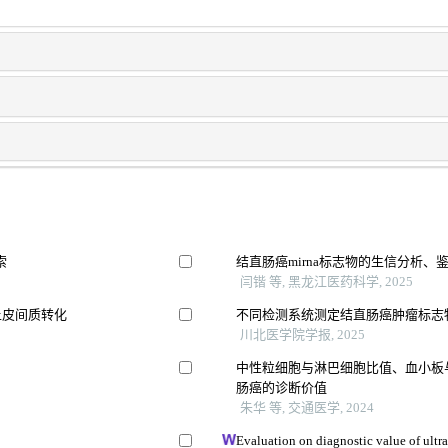
索
结直肠癌mirna标志物的生信分析、
闫锴 等, 黑龙江医药科学, 2025
上皮间质转化
不同检测系统测定结直肠癌肿瘤标志物
川北医学院学报, 2025
中性粒细胞与淋巴细胞比值、血小板
肠癌的诊断价值
朱华 等, 交通医学, 2024
Evaluation on diagnostic value of ultr