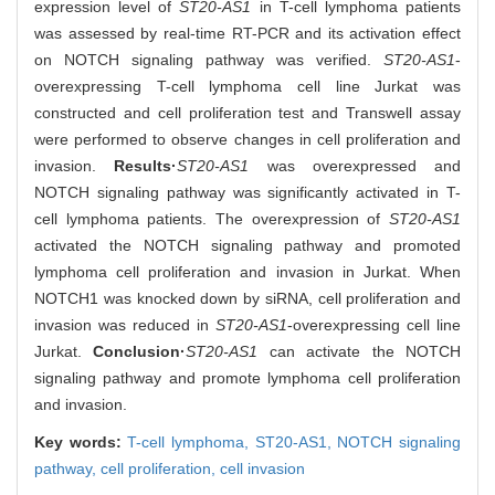
expression level of
ST20-AS1
in T-cell lymphoma patients
was assessed by real-time RT-PCR and its activation effect
on NOTCH signaling pathway was verified.
ST20-AS1
-
overexpressing T-cell lymphoma cell line Jurkat was
constructed and cell proliferation test and Transwell assay
were performed to observe changes in cell proliferation and
invasion.
Results·
ST20-AS1
was overexpressed and
NOTCH signaling pathway was significantly activated in T-
cell lymphoma patients. The overexpression of
ST20-AS1
activated the NOTCH signaling pathway and promoted
lymphoma cell proliferation and invasion in Jurkat. When
NOTCH1 was knocked down by siRNA, cell proliferation and
invasion was reduced in
ST20-AS1
-overexpressing cell line
Jurkat.
Conclusion·
ST20-AS1
can activate the NOTCH
signaling pathway and promote lymphoma cell proliferation
and invasion.
Key words:
T-cell lymphoma,
ST20-AS1,
NOTCH signaling
pathway,
cell proliferation,
cell invasion