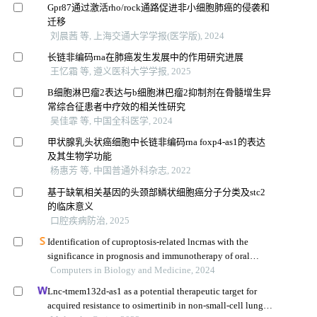
Gpr87通过激活rho/rock通路促进非小细胞肺癌的侵袭和
迁移
刘晨茜 等, 上海交通大学学报(医学版), 2024
长链非编码rna在肺癌发生发展中的作用研究进展
王忆霜 等, 遵义医科大学学报, 2025
B细胞淋巴瘤2表达与b细胞淋巴瘤2抑制剂在骨髓增生异
常综合征患者中疗效的相关性研究
吴佳霏 等, 中国全科医学, 2024
甲状腺乳头状癌细胞中长链非编码rna foxp4-as1的表达
及其生物学功能
杨惠芳 等, 中国普通外科杂志, 2022
基于缺氧相关基因的头颈部鳞状细胞癌分子分类及stc2
的临床意义
口腔疾病防治, 2025
Identification of cuproptosis-related lncrnas with the
significance in prognosis and immunotherapy of oral
squamous cell carcinoma
Computers in Biology and Medicine, 2024
Lnc-tmem132d-as1 as a potential therapeutic target for
acquired resistance to osimertinib in non-small-cell lung