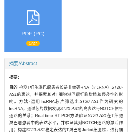
PDF (PC)
1727
摘要/Abstract
摘要：
目的
·检测T细胞淋巴瘤患者长链非编码RNA（lncRNA）
ST20-
AS1
的表达，并探索其对T细胞淋巴瘤细胞增殖和侵袭性的影
响。
方法
·运用lncRNA芯片筛选出
ST20-AS1
作为研究的
lncRNA，通过芯片数据发现
ST20-AS1
的高表达与NOTCH信号
通路的关系；Real-time RT-PCR方法验证
ST20-AS1
在T细胞
淋巴瘤患者中的表达水平，并验证其对NOTCH通路的激活作
用；构建
ST20-AS1
稳定表达的T淋巴瘤Jurkat细胞株，进行细