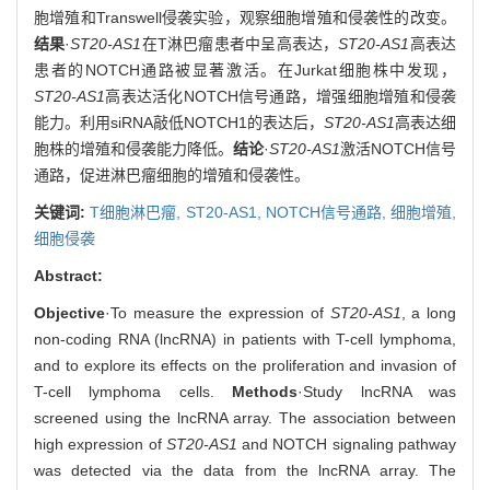
胞增殖和Transwell侵袭实验，观察细胞增殖和侵袭性的改变。
结果
·
ST20-AS1
在T淋巴瘤患者中呈高表达，
ST20-AS1
高表达
患者的NOTCH通路被显著激活。在Jurkat细胞株中发现，
ST20-AS1
高表达活化NOTCH信号通路，增强细胞增殖和侵袭
能力。利用siRNA敲低NOTCH1的表达后，
ST20-AS1
高表达细
胞株的增殖和侵袭能力降低。
结论
·
ST20-AS1
激活NOTCH信号
通路，促进淋巴瘤细胞的增殖和侵袭性。
关键词:
T细胞淋巴瘤,
ST20-AS1,
NOTCH信号通路,
细胞增殖,
细胞侵袭
Abstract:
Objective
·To measure the expression of
ST20-AS1
, a long
non-coding RNA (lncRNA) in patients with T-cell lymphoma,
and to explore its effects on the proliferation and invasion of
T-cell lymphoma cells.
Methods
·Study lncRNA was
screened using the lncRNA array. The association between
high expression of
ST20-AS1
and NOTCH signaling pathway
was detected via the data from the lncRNA array. The