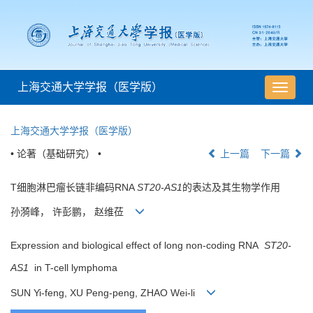
上海交通大学学报（医学版）
导
航
切
上海交通大学学报（医学版）
换
• 论著（基础研究） •
上一篇
下一篇
T细胞淋巴瘤长链非编码RNA
ST20-AS1
的表达及其生物学作用
孙漪峰， 许彭鹏， 赵维莅
Expression and biological effect of long non-coding RNA
ST20-
AS1
in T-cell lymphoma
SUN Yi-feng, XU Peng-peng, ZHAO Wei-li