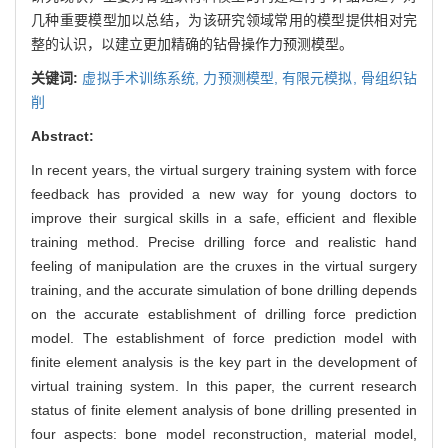
几种重要模型加以总结，为该研究领域常用的模型提供相对完
整的认识，以建立更加精确的钻骨操作力预测模型。
关键词:
虚拟手术训练系统,
力预测模型,
有限元模拟,
骨组织钻
削
Abstract:
In recent years, the virtual surgery training system with force
feedback has provided a new way for young doctors to
improve their surgical skills in a safe, efficient and flexible
training method. Precise drilling force and realistic hand
feeling of manipulation are the cruxes in the virtual surgery
training, and the accurate simulation of bone drilling depends
on the accurate establishment of drilling force prediction
model. The establishment of force prediction model with
finite element analysis is the key part in the development of
virtual training system. In this paper, the current research
status of finite element analysis of bone drilling presented in
four aspects: bone model reconstruction, material model,