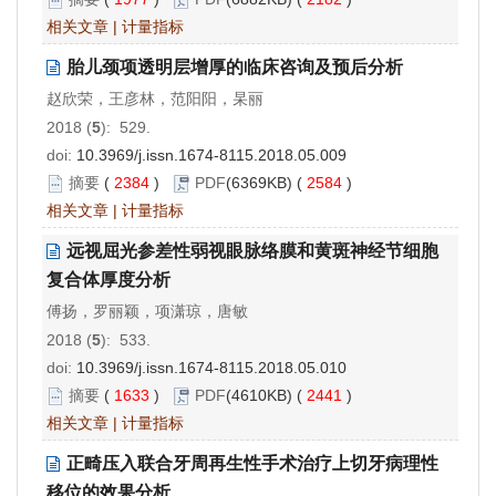
相关文章
|
计量指标
胎儿颈项透明层增厚的临床咨询及预后分析
赵欣荣，王彦林，范阳阳，杲丽
2018 (
5
): 529.
doi:
10.3969/j.issn.1674-8115.2018.05.009
摘要
(
2384
)
PDF
(6369KB) (
2584
)
相关文章
|
计量指标
远视屈光参差性弱视眼脉络膜和黄斑神经节细胞
复合体厚度分析
傅扬，罗丽颖，项潇琼，唐敏
2018 (
5
): 533.
doi:
10.3969/j.issn.1674-8115.2018.05.010
摘要
(
1633
)
PDF
(4610KB) (
2441
)
相关文章
|
计量指标
正畸压入联合牙周再生性手术治疗上切牙病理性
移位的效果分析