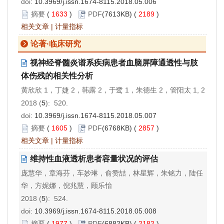
doi:
10.3969/j.issn.1674-8115.2018.05.006
摘要
(
1633
)
PDF
(7613KB) (
2189
)
相关文章
|
计量指标
论著·临床研究
视神经脊髓炎谱系疾病患者血脑屏障通透性与肢
体伤残的相关性分析
黄欣欣 1，丁婕 2，韩露 2，于鹭 1，朱德生 2，管阳太 1, 2
2018 (
5
): 520.
doi:
10.3969/j.issn.1674-8115.2018.05.007
摘要
(
1605
)
PDF
(6768KB) (
2857
)
相关文章
|
计量指标
维持性血液透析患者容量状况的评估
庞慧华，章海芬，车妙琳，俞赞喆，林星辉，朱铭力，陆任
华，方妮娜，倪兆慧，顾乐怡
2018 (
5
): 524.
doi:
10.3969/j.issn.1674-8115.2018.05.008
摘要
(
1977
)
PDF
(6882KB) (
2182
)