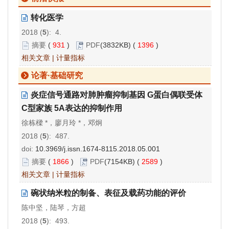
转化医学
2018 (
5
): 4.
摘要
(
931
)
PDF
(3832KB) (
1396
)
相关文章
|
计量指标
论著·基础研究
炎症信号通路对肺肿瘤抑制基因 G蛋白偶联受体
C型家族 5A表达的抑制作用
徐栋樑 *，廖月玲 *，邓炯
2018 (
5
): 487.
doi:
10.3969/j.issn.1674-8115.2018.05.001
摘要
(
1866
)
PDF
(7154KB) (
2589
)
相关文章
|
计量指标
碗状纳米粒的制备、表征及载药功能的评价
陈中坚，陆琴，方超
2018 (
5
): 493.