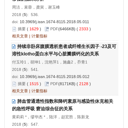
周洁，束蓉，龚寅，谢玉峰
2018 (
5
): 536.
doi:
10.3969/j.issn.1674-8115.2018.05.011
摘要
(
1629
)
PDF
(6466KB) (
2333
)
相关文章
|
计量指标
持续非卧床腹膜透析患者成纤维生长因子 -23及可
溶性klotho蛋白水平与心脏瓣膜钙化的关系
付玉玲1，胡坤1，沈艳萍1，施鑫2，乔青1
2018 (
5
): 541.
doi:
10.3969/j.issn.1674-8115.2018.05.012
摘要
(
1515
)
PDF
(8171KB) (
2128
)
相关文章
|
计量指标
肺血管通透性指数和降钙素原与感染性休克相关
的急性呼吸 窘迫综合征的关系
黄莉莉 *，缪华杰 *，陆洋，赵宏胜，陈新龙
2018 (
5
): 547.