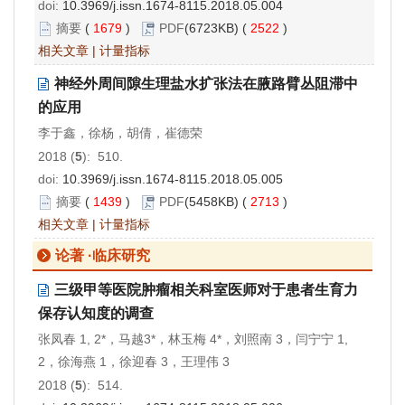
doi:
10.3969/j.issn.1674-8115.2018.05.004
摘要
(
1679
)
PDF
(6723KB) (
2522
)
相关文章
|
计量指标
神经外周间隙生理盐水扩张法在腋路臂丛阻滞中
的应用
李于鑫，徐杨，胡倩，崔德荣
2018 (
5
): 510.
doi:
10.3969/j.issn.1674-8115.2018.05.005
摘要
(
1439
)
PDF
(5458KB) (
2713
)
相关文章
|
计量指标
论著 ·临床研究
三级甲等医院肿瘤相关科室医师对于患者生育力
保存认知度的调查
张凤春 1, 2*，马越3*，林玉梅 4*，刘照南 3，闫宁宁 1,
2，徐海燕 1，徐迎春 3，王理伟 3
2018 (
5
): 514.