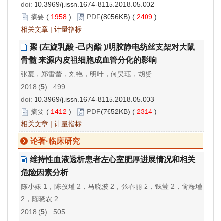
doi:
10.3969/j.issn.1674-8115.2018.05.002
摘要
(
1958
)
PDF
(8056KB) (
2409
)
相关文章
|
计量指标
聚 (左旋乳酸 -己内酯 )/明胶静电纺丝支架对大鼠
骨髓 来源内皮祖细胞成血管分化的影响
张夏，郑雷蕾，刘艳，明叶，何昊珏，胡赟
2018 (
5
): 499.
doi:
10.3969/j.issn.1674-8115.2018.05.003
摘要
(
1412
)
PDF
(7652KB) (
2314
)
相关文章
|
计量指标
论著·临床研究
维持性血液透析患者左心室肥厚进展情况和相关
危险因素分析
陈小妹 1，陈孜瑾 2，马晓波 2，张春丽 2，钱莹 2，俞海瑾
2，陈晓农 2
2018 (
5
): 505.