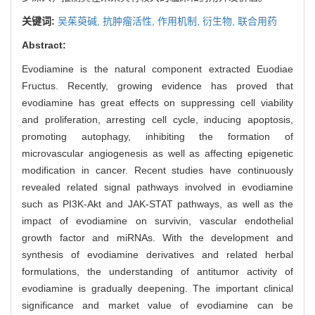
关键词:
吴茱萸碱,
抗肿瘤活性,
作用机制,
衍生物,
联合用药
Abstract:
Evodiamine is the natural component extracted Euodiae
Fructus. Recently, growing evidence has proved that
evodiamine has great effects on suppressing cell viability
and proliferation, arresting cell cycle, inducing apoptosis,
promoting autophagy, inhibiting the formation of
microvascular angiogenesis as well as affecting epigenetic
modification in cancer. Recent studies have continuously
revealed related signal pathways involved in evodiamine
such as PI3K-Akt and JAK-STAT pathways, as well as the
impact of evodiamine on survivin, vascular endothelial
growth factor and miRNAs. With the development and
synthesis of evodiamine derivatives and related herbal
formulations, the understanding of antitumor activity of
evodiamine is gradually deepening. The important clinical
significance and market value of evodiamine can be