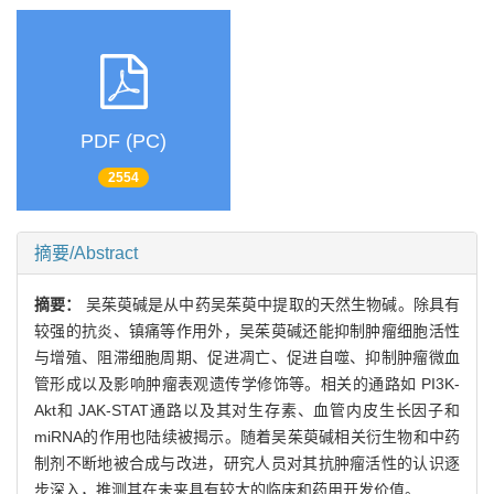
PDF (PC)
2554
摘要/Abstract
摘要：
吴茱萸碱是从中药吴茱萸中提取的天然生物碱。除具有
较强的抗炎、镇痛等作用外，吴茱萸碱还能抑制肿瘤细胞活性
与增殖、阻滞细胞周期、促进凋亡、促进自噬、抑制肿瘤微血
管形成以及影响肿瘤表观遗传学修饰等。相关的通路如 PI3K-
Akt和 JAK-STAT通路以及其对生存素、血管内皮生长因子和
miRNA的作用也陆续被揭示。随着吴茱萸碱相关衍生物和中药
制剂不断地被合成与改进，研究人员对其抗肿瘤活性的认识逐
步深入，推测其在未来具有较大的临床和药用开发价值。