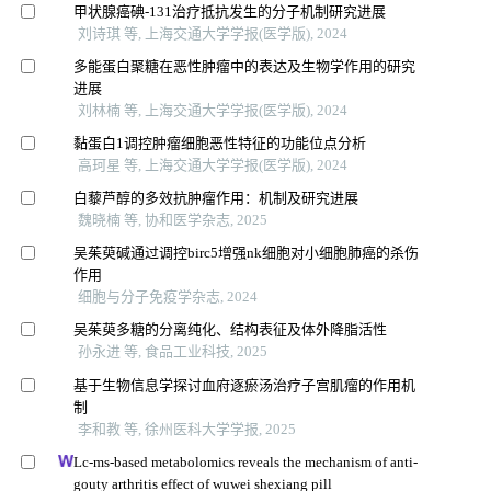
甲状腺癌碘-131治疗抵抗发生的分子机制研究进展
刘诗琪 等, 上海交通大学学报(医学版), 2024
多能蛋白聚糖在恶性肿瘤中的表达及生物学作用的研究
进展
刘林楠 等, 上海交通大学学报(医学版), 2024
黏蛋白1调控肿瘤细胞恶性特征的功能位点分析
高珂星 等, 上海交通大学学报(医学版), 2024
白藜芦醇的多效抗肿瘤作用：机制及研究进展
魏晓楠 等, 协和医学杂志, 2025
吴茱萸碱通过调控birc5增强nk细胞对小细胞肺癌的杀伤
作用
细胞与分子免疫学杂志, 2024
吴茱萸多糖的分离纯化、结构表征及体外降脂活性
孙永进 等, 食品工业科技, 2025
基于生物信息学探讨血府逐瘀汤治疗子宫肌瘤的作用机
制
李和教 等, 徐州医科大学学报, 2025
Lc-ms-based metabolomics reveals the mechanism of anti-
gouty arthritis effect of wuwei shexiang pill