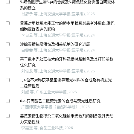
5-羟色胺衍生物5-pt的合成及5-羟色胺化修饰蛋白研究体
系的建立
肖舒予 等, 上海交通大学学报(医学版), 2025
黄芪对甲状腺功能正常的桥本甲状腺炎患者外周血t淋巴
细胞亚群表达的影响
李自云 等, 上海交通大学学报(医学版), 2024
沙蟾毒精抗癌活性及相关机制的研究进展
白雯会 等, 上海交通大学学报(医学版), 2024
基于数字光处理技术的牙科冠桥树脂制备及其打印参数
优化研究
刘俊龙 等, 上海交通大学学报(医学版), 2025
1,3-位不对称芘基聚集诱导蓝光材料的合成及有机发光
二极管性质
刘威 等, 广东工业大学学报, 2025
6-o-异丙酰乙二胺荧光素的合成与荧光性质研究
广西师范大学学报（自然科学版）, 2025
姜黄素衍生物掺杂二氧化硅纳米光敏剂的制备及其光动
力灭活性能
李嘉雯 等, 食品工业科技, 2026