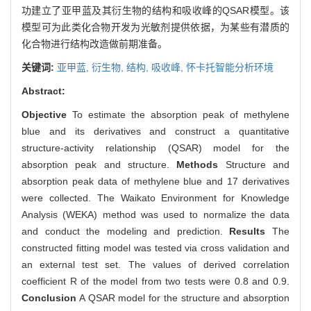
功建立了亚甲蓝及其衍生物的结构和吸收峰的QSAR模型。该
模型可为此类化合物开发为光敏剂提供依据，为某些有潜质的
化合物进行结构改造做前期准备。
关键词:
亚甲蓝,
衍生物,
结构,
吸收峰,
怀卡托智能分析环境
Abstract:
Objective
To estimate the absorption peak of methylene
blue and its derivatives and construct a quantitative
structure-activity relationship (QSAR) model for the
absorption peak and structure.
Methods
Structure and
absorption peak data of methylene blue and 17 derivatives
were collected. The Waikato Environment for Knowledge
Analysis (WEKA) method was used to normalize the data
and conduct the modeling and prediction.
Results
The
constructed fitting model was tested via cross validation and
an external test set. The values of derived correlation
coefficient R of the model from two tests were 0.8 and 0.9.
Conclusion
A QSAR model for the structure and absorption