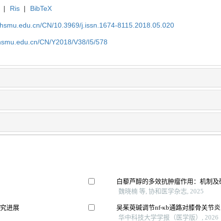
|
Ris
|
BibTeX
shsmu.edu.cn/CN/10.3969/j.issn.1674-8115.2018.05.020
shsmu.edu.cn/CN/Y2018/V38/I5/578
白藜芦醇的多效抗肿瘤作用：机制及
魏晓楠 等, 协和医学杂志, 2025
研究进展
吴茱萸碱调节nf-κb通路对膝骨关节
华中科技大学学报（医学版）, 2026