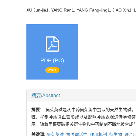
XU Jun-jie1, YANG Ran1, YANG Fang-jing1, JIAO Xin1,
PDF (PC)
2561
摘要/Abstract
摘要：
吴茱萸碱是从中药吴茱萸中提取的天然生物碱。
噬、抑制肿瘤微血管形成以及影响肿瘤表观遗传学修饰等。相
示。随着吴茱萸碱相关衍生物和中药制剂不断地被合成
关键词:
吴茱萸碱,
抗肿瘤活性,
作用机制,
衍生物,
联合