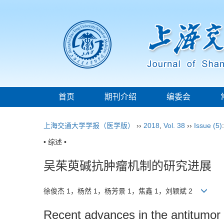
首页
期刊介绍
编委会
上海交通大学学报（医学版）
››
2018
,
Vol. 38
››
Issue (5)
• 综述 •
吴茱萸碱抗肿瘤机制的研究进展
徐俊杰 1，杨然 1，杨芳景 1，焦鑫 1，刘颖斌 2
Recent advances in the antitumor 