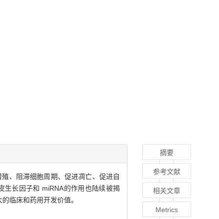
摘要
参考文献
增殖、阻滞细胞周期、促进凋亡、促进自
皮生长因子和 miRNA的作用也陆续被揭
相关文章
大的临床和药用开发价值。
Metrics