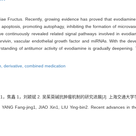
ae Fructus. Recently, growing evidence has proved that evodiamine 
cing apoptosis, promoting autophagy, inhibiting the formation of microva
have continuously revealed related signal pathways involved in evo
rvivin, vascular endothelial growth factor and miRNAs. With the de
rstanding of antitumor activity of evodiamine is gradually deepening. 
m,
derivative,
combined medication
，焦鑫 1，刘颖斌 2. 吴茱萸碱抗肿瘤机制的研究进展[J]. 上海交通大学学报（医学版
YANG Fang-jing1, JIAO Xin1, LIU Ying-bin2. Recent advances in the 