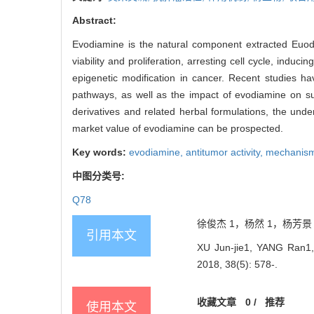
Abstract:
Evodiamine is the natural component extracted Euodi
viability and proliferation, arresting cell cycle, indu
epigenetic modification in cancer. Recent studies 
pathways, as well as the impact of evodiamine on su
derivatives and related herbal formulations, the unde
market value of evodiamine can be prospected.
Key words:
evodiamine,
antitumor activity,
mechanis
中图分类号:
Q78
徐俊杰 1，杨然 1，杨芳景 1
引用本文
XU Jun-jie1, YANG Ran1, 
2018, 38(5): 578-.
收藏文章
0
/
推荐
使用本文