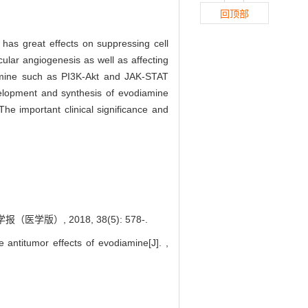
回顶部
has great effects on suppressing cell
scular angiogenesis as well as affecting
diamine such as PI3K-Akt and JAK-STAT
velopment and synthesis of evodiamine
The important clinical significance and
）, 2018, 38(5): 578-.
antitumor effects of evodiamine[J]. ,