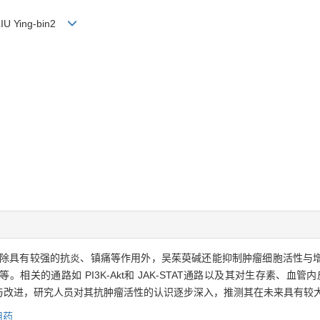
 LIU Ying-bin2
除具有较强的抗炎、镇痛等作用外，吴茱萸碱还能抑制肿瘤细胞活性与
关的通路如 PI3K-Akt和 JAK-STAT通路以及其对生存素、血管内
与改进，研究人员对其抗肿瘤活性的认识逐步深入，推测其在未来具有较
用药