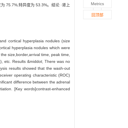
Metrics
敏度为 75.7%,特异度为 53.3%。结论 ·肾上
回顶部
nd cortical hyperplasia nodules (size
ortical hyperplasia nodules which were
he size,border,arrival time, peak time,
c), etc. Results &middot; There was no
ysis results showed that the wash-out
receiver operating characteristic (ROC)
nificant difference between the adrenal
ntiation. [Key words]contrast-enhanced