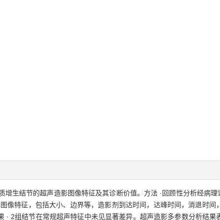
和皮质增生结节的超声造影图像特征及其诊断价值。方法 ·回顾性分析经病理证实
影图像特征，包括大小、边界等，造影剂到达时间，达峰时间，消退时间，
 · 2组结节在常规超声特征中未见显著差异。超声造影多参数分析结果