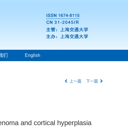
我们
English
上一篇
下一篇
enoma and cortical hyperplasia