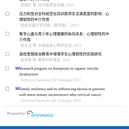
郭丽红 等, 济宁医学院学报, 2025
压力知觉对全科规范化培训医师生活满意度的影响：心
理韧性的中介作用
西安交通大学学报（医学版）, 2025
数字心盛与青少年心理健康的纵向关系：心理韧性的中
介作用
倪士光 等, 中国临床心理学杂志, 2025
高校思想政治教育中增强学生心理韧性的实践研究
张月乾 等, 教育科学理论, 2025
Research progress on ferroptosis in organic erectile
dysfunction
Archivos Espanoles De Urologia, 2023
Family resilience and its influencing factors in patients
with stress urinary incontinence after cervical cancer
surgery: a retrospective study
Archivos Espanoles De Urologia, 2024
Powered by