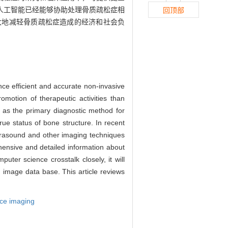
人工智能已经能够协助处理骨质疏松症相
回顶部
大地减轻骨质疏松症造成的经济和社会负
nce efficient and accurate non-invasive
omotion of therapeutic activities than
 as the primary diagnostic method for
true status of bone structure. In recent
trasound and other imaging techniques
hensive and detailed information about
uter science crosstalk closely, it will
n image data base. This article reviews
ce imaging