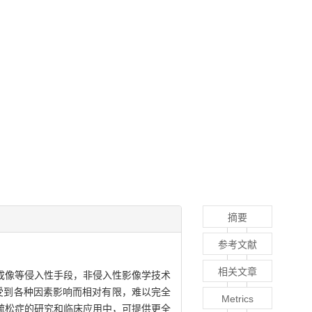
摘要
参考文献
相关文章
成像等侵入性手段，非侵入性影像学技术
受到各种因素影响而相对有限，难以完全
Metrics
疏松症的研究和临床应用中，可提供更全