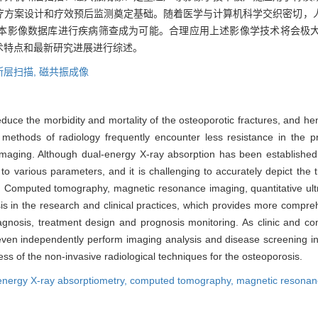
疗方案设计和疗效预后监测奠定基础。随着医学与计算机科学交织密切，
本影像数据库进行疾病筛查成为可能。合理应用上述影像学技术将会极
术特点和最新研究进展进行综述。
断层扫描,
磁共振成像
educe the morbidity and mortality of the osteoporotic fractures, and he
 methods of radiology frequently encounter less resistance in the pr
imaging. Although dual-energy X-ray absorption has been established
e to various parameters, and it is challenging to accurately depict the 
ly. Computed tomography, magnetic resonance imaging, quantitative ul
is in the research and clinical practices, which provides more compre
gnosis, treatment design and prognosis monitoring. As clinic and comp
or even independently perform imaging analysis and disease screening i
ress of the non-invasive radiological techniques for the osteoporosis.
energy X-ray absorptiometry,
computed tomography,
magnetic resonan