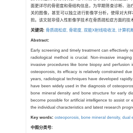
面更详尽的骨密度和骨结构信息，为早期筛查诊断、治
关的图像，甚至可以独立进行影像学分析，使得对大样
担。该文就非侵入性影像学技术在骨质疏松症方面的技
关键词:
骨质疏松症,
骨密度,
双能X射线吸收法,
计算机
Abstract:
Early screening and timely treatment can effectively r
radiological method is crucial. Non-invasive imaging
invasive procedures like bone biopsy and perfusion 
osteoporosis, its efficacy is relatively constrained du
years, radiological techniques have developed rapid
have been widely used in the diagnosis of osteoporos
bone mineral density and bone structure for early dia
become possible for artificial intelligence to assist 
the individual characteristics and latest research prog
Key words:
osteoporosis,
bone mineral density,
dual 
中图分类号: