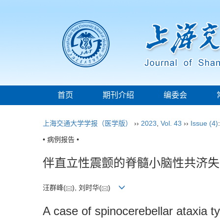
首页
期刊介绍
编委会
上海交通大学学报（医学版）
››
2023
,
Vol. 43
››
Issue (4)
• 病例报告 •
伴直立性震颤的脊髓小脑性共济失
汪群峰(
), 刘时华(
)
A case of spinocerebellar ataxia t