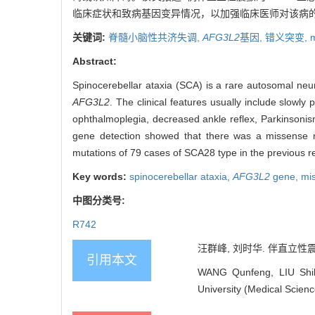
临床症状和致病基因变异情况，以加强临床医师对该病
关键词:
脊髓小脑性共济失调,
AFG3L2
基因,
错义突变,
Abstract:
Spinocerebellar ataxia (SCA) is a rare autosomal ne
AFG3L2
. The clinical features usually include slowly
ophthalmoplegia, decreased ankle reflex, Parkinsonism
gene detection showed that there was a missense 
mutations of 79 cases of SCA28 type in the previous re
Key words:
spinocerebellar ataxia,
AFG3L2
gene,
mi
中图分类号:
R742
汪群峰, 刘时华. 伴直立性震颤
引用本文
WANG Qunfeng, LIU Shihua
University (Medical Scienc