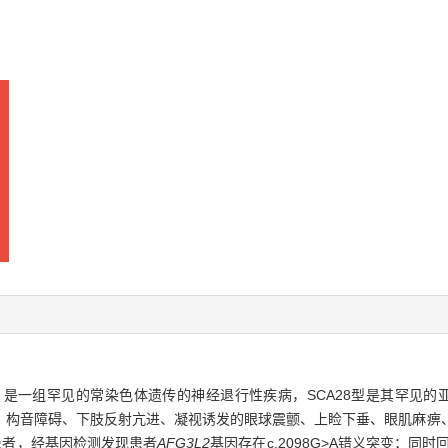
xias，SCA）是一组罕见的常染色体遗传的神经退行性疾病，SCA28型是其罕
、构音障碍、下肢反射亢进、凝视诱发的眼球震颤、上睑下垂、眼肌麻痹
患者，经基因检测发现患者
AFG3L2
基因存在c.2098G>A错义突变；同时