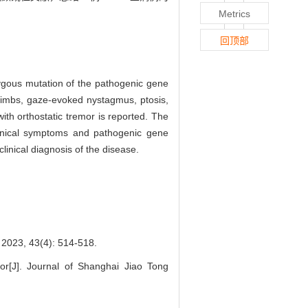
Metrics
回顶部
ygous mutation of the pathogenic gene
er limbs, gaze-evoked nystagmus, ptosis,
ith orthostatic tremor is reported. The
inical symptoms and pathogenic gene
inical diagnosis of the disease.
3(4): 514-518.
or[J]. Journal of Shanghai Jiao Tong