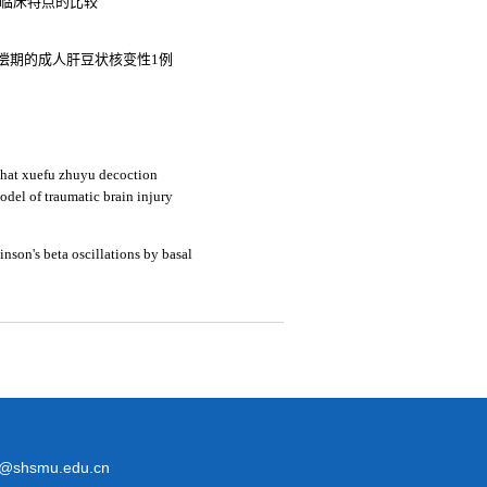
加临床特点的比较
偿期的成人肝豆状核变性1例
that xuefu zhuyu decoction
odel of traumatic brain injury
inson's beta oscillations by basal
@shsmu.edu.cn