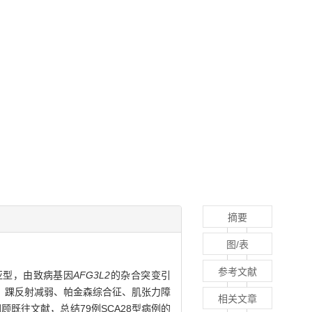
摘要
图/表
参考文献
见的亚型，由致病基因
AFG3L2
的杂合突变引
、踝反射减弱、帕金森综合征、肌张力障
相关文章
回顾既往文献，总结79例SCA28型病例的