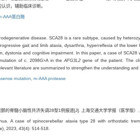
的认识，辅助临床诊断。
m-AAA蛋白酶
urodegenerative disease. SCA28 is a rare subtype, caused by heteroz
 progressive gait and limb ataxia, dysarthria, hyperreflexia of the low
, dystonia and cognitive impairment. In this paper, a case of SCA28 w
mutation of c. 2098G>A in the
AFG3L2
gene of the patient. The cl
levant literature are summarized to strengthen the understanding and cl
ssense mutation,
m-AAA protease
的脊髓小脑性共济失调28型1例报道[J]. 上海交通大学学报（医学版）, 2023, 4
. A case of spinocerebellar ataxia type 28 with orthostatic trem
e), 2023, 43(4): 514-518.