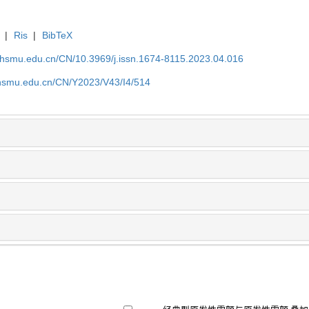
|
Ris
|
BibTeX
shsmu.edu.cn/CN/10.3969/j.issn.1674-8115.2023.04.016
shsmu.edu.cn/CN/Y2023/V43/I4/514