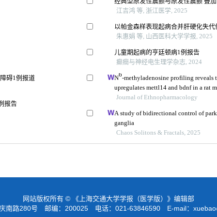
经典型原发性震颤与原发性震颤 叠
江吉鸿 等, 浙江医学, 2025
以帕金森样表现起病合并肝硬化失代
朱惠娟 等, 山西医科大学学报, 2025
儿童期起病的亨廷顿病1例报告
癫癎与神经电生理学杂志, 2024
6
障碍1例报道
N
-methyladenosine profiling reveals 
upregulates mettl14 and bdnf in a rat m
Journal of Ethnopharmacology
例报告
A study of bidirectional control of park
ganglia
Chaos Solitons & Fractals, 2025
网站版权所有 © 《上海交通大学学报（医学版）》编辑部
路280号 邮编：200025 电话：021-63846590 E-mail：
xuebao