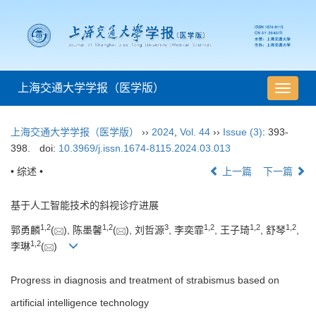
上海交通大学学报（医学版）
导
航
切
上海交通大学学报（医学版）
››
2024
,
Vol. 44
››
Issue (3)
: 393-
换
398.
doi:
10.3969/j.issn.1674-8115.2024.03.013
• 综述 •
上一篇
下一篇
基于人工智能技术的斜视诊疗进展
1
,
2
1
,
2
3
1
,
2
1
,
2
1
,
2
郭勇麟
(
), 陈墨馨
(
), 刘哲源
, 李奕霏
, 王子琦
, 舒琴
,
1
,
2
李琳
(
)
Progress in diagnosis and treatment of strabismus based on
artificial intelligence technology