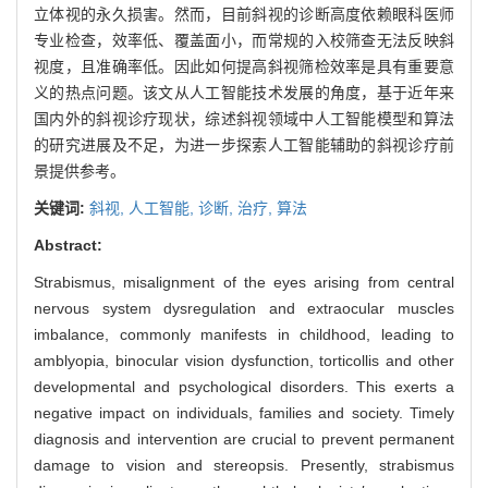
立体视的永久损害。然而，目前斜视的诊断高度依赖眼科医师
专业检查，效率低、覆盖面小，而常规的入校筛查无法反映斜
视度，且准确率低。因此如何提高斜视筛检效率是具有重要意
义的热点问题。该文从人工智能技术发展的角度，基于近年来
国内外的斜视诊疗现状，综述斜视领域中人工智能模型和算法
的研究进展及不足，为进一步探索人工智能辅助的斜视诊疗前
景提供参考。
关键词:
斜视,
人工智能,
诊断,
治疗,
算法
Abstract:
Strabismus, misalignment of the eyes arising from central
nervous system dysregulation and extraocular muscles
imbalance, commonly manifests in childhood, leading to
amblyopia, binocular vision dysfunction, torticollis and other
developmental and psychological disorders. This exerts a
negative impact on individuals, families and society. Timely
diagnosis and intervention are crucial to prevent permanent
damage to vision and stereopsis. Presently, strabismus