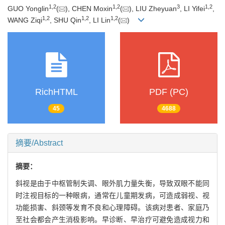
1
,
2
1
,
2
3
1
,
2
GUO Yonglin
(
), CHEN Moxin
(
), LIU Zheyuan
, LI Yifei
,
1
,
2
1
,
2
1
,
2
WANG Ziqi
, SHU Qin
, LI Lin
(
)
RichHTML
PDF (PC)
45
4688
摘要/Abstract
摘要：
斜视是由于中枢管制失调、眼外肌力量失衡，导致双眼不能同
时注视目标的一种眼病，通常在儿童期发病，可造成弱视、视
功能损害、斜颈等发育不良和心理障碍。该病对患者、家庭乃
至社会都会产生消极影响。早诊断、早治疗可避免造成视力和