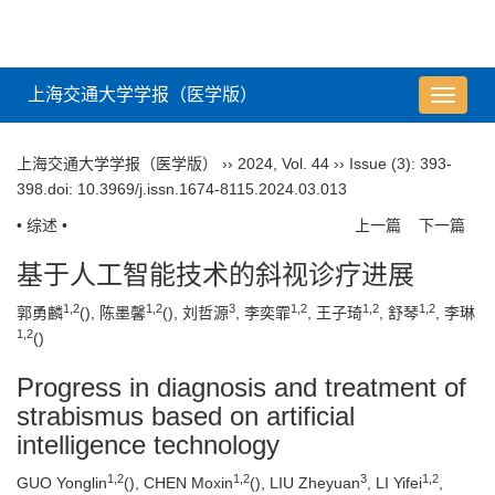
上海交通大学学报（医学版）
导
航
切
上海交通大学学报（医学版）
››
2024
,
Vol. 44
››
Issue (3)
: 393-
换
398.
doi:
10.3969/j.issn.1674-8115.2024.03.013
• 综述 •
上一篇
下一篇
基于人工智能技术的斜视诊疗进展
1
,
2
1
,
2
3
1
,
2
1
,
2
1
,
2
郭勇麟
(
), 陈墨馨
(
), 刘哲源
, 李奕霏
, 王子琦
, 舒琴
, 李琳
1
,
2
(
)
Progress in diagnosis and treatment of
strabismus based on artificial
intelligence technology
1
,
2
1
,
2
3
1
,
2
GUO Yonglin
(
), CHEN Moxin
(
), LIU Zheyuan
, LI Yifei
,