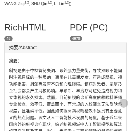
1
,
2
1
,
2
1
,
2
WANG Ziqi
, SHU Qin
, LI Lin
(
)
RichHTML
PDF (PC)
45
4678
摘要/Abstract
摘要：
斜视是由于中枢管制失调、眼外肌力量失衡，导致双眼不能同
时注视目标的一种眼病，通常在儿童期发病，可造成弱视、视
功能损害、斜颈等发育不良和心理障碍。该病对患者、家庭乃
至社会都会产生消极影响。早诊断、早治疗可避免造成视力和
立体视的永久损害。然而，目前斜视的诊断高度依赖眼科医师
专业检查，效率低、覆盖面小，而常规的入校筛查无法反映斜
视度，且准确率低。因此如何提高斜视筛检效率是具有重要意
义的热点问题。该文从人工智能技术发展的角度，基于近年来
国内外的斜视诊疗现状，综述斜视领域中人工智能模型和算法