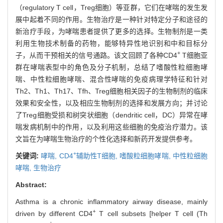
（regulatory T cell，Treg细胞）等亚群，它们在哮喘的发生发
展中起着不同的作用。生物治疗是一种针对特定分子和途径的
新治疗手段，为哮喘患者提供了更多的选择。生物制剂是一类
利用生物技术制备的药物，能够特异性地识别和中和目标分
+
子，从而干预相关的信号通路。该文回顾了各种CD4
T细胞亚
群在哮喘表型中的角色及分子机制，总结了嗜酸性粒细胞哮
喘、中性粒细胞哮喘、混合性哮喘的免疫病理学特征和针对
Th2、Th1、Th17、Tfh、Treg细胞相关因子的生物制剂的临床
效果和安全性，以及相应生物制剂的选择和发展方向；并讨论
了Treg细胞受损和树突状细胞（dendritic cell，DC）异常在哮
喘发病机制中的作用，以及利用这些细胞的免疫治疗潜力。该
文旨在为哮喘生物治疗的个性化选择和新药开发提供参考。
+
关键词:
哮喘,
CD4
辅助性T细胞,
嗜酸粒细胞哮喘,
中性粒细胞
哮喘,
生物治疗
Abstract:
Asthma is a chronic inflammatory airway disease, mainly
+
driven by different CD4
T cell subsets [helper T cell (Th