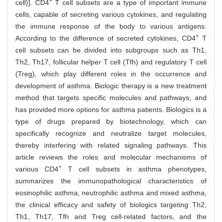
+
cell)]. CD4
T cell subsets are a type of important immune
cells, capable of secreting various cytokines, and regulating
the immune response of the body to various antigens.
+
According to the difference of secreted cytokines, CD4
T
cell subsets can be divided into subgroups such as Th1,
Th2, Th17, follicular helper T cell (Tfh) and regulatory T cell
(Treg), which play different roles in the occurrence and
development of asthma. Biologic therapy is a new treatment
method that targets specific molecules and pathways, and
has provided more options for asthma patients. Biologics is a
type of drugs prepared by biotechnology, which can
specifically recognize and neutralize target molecules,
thereby interfering with related signaling pathways. This
article reviews the roles and molecular mechanisms of
+
various CD4
T cell subsets in asthma phenotypes,
summarizes the immunopathological characteristics of
eosinophilic asthma, neutrophilic asthma and mixed asthma,
the clinical efficacy and safety of biologics targeting Th2,
Th1, Th17, Tfh and Treg cell-related factors, and the