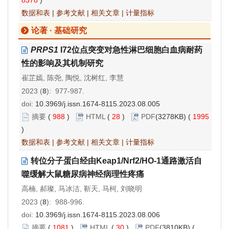
数据和表
|
参考文献
|
相关文章
|
计量指标
论著 · 基础研究
PRPS1
I72位点突变对急性淋巴细胞白血病耐药
性的影响及其机制研究
崔芷嫣, 陈尧, 陶悦, 沈树红, 李慧
2023 (
8
): 977-987.
doi:
10.3969/j.issn.1674-8115.2023.08.005
摘要
(
988
)
HTML
(
28
)
PDF
(3278KB) (
1995
)
数据和表
|
参考文献
|
相关文章
|
计量指标
转位分子蛋白经由Keap1/Nrf2/HO-1通路激活自
噬缓解大鼠糖尿病神经病理性疼痛
高楠, 郝璨, 马冰洁, 靳天, 马柯, 刘晓明
2023 (
8
): 988-996.
doi:
10.3969/j.issn.1674-8115.2023.08.006
摘要
(
1081
)
HTML
(
30
)
PDF
(3810KB) (