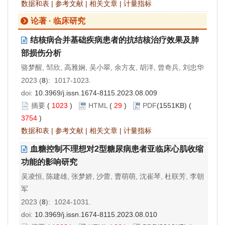
数据和表
|
参考文献
|
相关文章
|
计量指标
论著 · 临床研究
结核病合并基础疾病患者的抗结核治疗效果及肺
部损伤分析
骆梦醒, 邹欣, 高雅娴, 吴小翠, 余方友, 胡洋, 曾奇兵, 刘忠华
2023 (
8
): 1017-1023.
doi:
10.3969/j.issn.1674-8115.2023.08.009
摘要
(
1023
)
HTML
(
29
)
PDF
(1551KB) (
3754
)
数据和表
|
参考文献
|
相关文章
|
计量指标
血糖控制不理想对2型糖尿病患者亚临床心肌收缩
功能的影响研究
吴凌恒, 陈建雄, 张梦娇, 沙蕾, 曹萌萌, 沈崔琴, 杜联芳, 李朝
军
2023 (
8
): 1024-1031.
doi:
10.3969/j.issn.1674-8115.2023.08.010