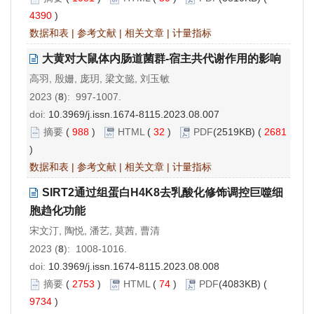
4390
)
数据和表
|
参考文献
|
相关文章
|
计量指标
大黄对大鼠体内肠道菌群-宿主共代谢作用的影响
高羽, 殷姗, 庞玥, 梁文懿, 刘玉敏
2023 (
8
): 997-1007.
doi:
10.3969/j.issn.1674-8115.2023.08.007
摘要
(
988
)
HTML
(
32
)
PDF
(2519KB) (
2681
)
数据和表
|
参考文献
|
相关文章
|
计量指标
SIRT2通过组蛋白H4K8去乳酸化修饰调控巨噬细
胞趋化功能
宋文汀, 陶悦, 潘艺, 莫茜, 曹清
2023 (
8
): 1008-1016.
doi:
10.3969/j.issn.1674-8115.2023.08.008
摘要
(
2753
)
HTML
(
74
)
PDF
(4083KB) (
9734
)