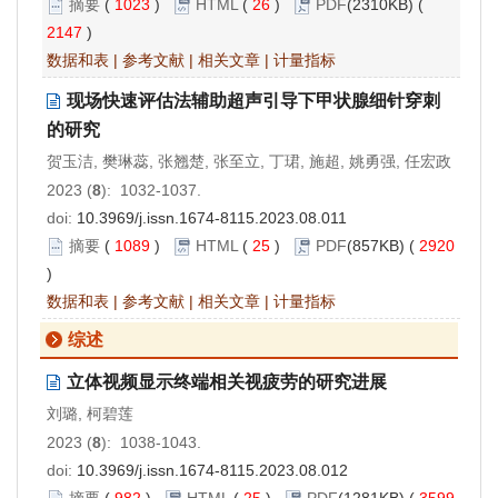
摘要
(
1023
)
HTML
(
26
)
PDF
(2310KB) (
2147
)
数据和表
|
参考文献
|
相关文章
|
计量指标
现场快速评估法辅助超声引导下甲状腺细针穿刺
的研究
贺玉洁, 樊琳蕊, 张翘楚, 张至立, 丁珺, 施超, 姚勇强, 任宏政
2023 (
8
): 1032-1037.
doi:
10.3969/j.issn.1674-8115.2023.08.011
摘要
(
1089
)
HTML
(
25
)
PDF
(857KB) (
2920
)
数据和表
|
参考文献
|
相关文章
|
计量指标
综述
立体视频显示终端相关视疲劳的研究进展
刘璐, 柯碧莲
2023 (
8
): 1038-1043.
doi:
10.3969/j.issn.1674-8115.2023.08.012
摘要
(
982
)
HTML
(
25
)
PDF
(1281KB) (
3599