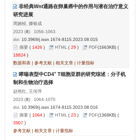
非经典Wnt通路在卵巢癌中的作用与潜在治疗意义
研究进展
周婉桢, 滕银成
2023 (
8
): 1056-1063.
doi:
10.3969/j.issn.1674-8115.2023.08.015
摘要
(
1426
)
HTML
(
29
)
PDF
(1663KB) (
18824
)
数据和表
|
参考文献
|
相关文章
|
计量指标
+
哮喘表型中CD4
T细胞亚群的研究综述：分子机
制和生物治疗选择
赵艳红, 王传萍
2023 (
8
): 1064-1070.
doi:
10.3969/j.issn.1674-8115.2023.08.016
摘要
(
1064
)
HTML
(
23
)
PDF
(1368KB) (
3907
)
参考文献
|
相关文章
|
计量指标