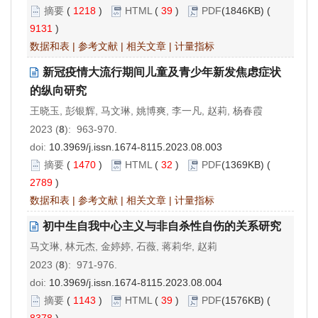
摘要
(
1218
)
HTML
(
39
)
PDF
(1846KB) (
9131
)
数据和表
|
参考文献
|
相关文章
|
计量指标
新冠疫情大流行期间儿童及青少年新发焦虑症状
的纵向研究
王晓玉, 彭银辉, 马文琳, 姚博爽, 李一凡, 赵莉, 杨春霞
2023 (
8
): 963-970.
doi:
10.3969/j.issn.1674-8115.2023.08.003
摘要
(
1470
)
HTML
(
32
)
PDF
(1369KB) (
2789
)
数据和表
|
参考文献
|
相关文章
|
计量指标
初中生自我中心主义与非自杀性自伤的关系研究
马文琳, 林元杰, 金婷婷, 石薇, 蒋莉华, 赵莉
2023 (
8
): 971-976.
doi:
10.3969/j.issn.1674-8115.2023.08.004
摘要
(
1143
)
HTML
(
39
)
PDF
(1576KB) (
8378
)