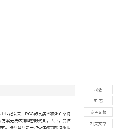
摘要
图/表
参考文献
。近半个世纪以来，RCC的发病率和死亡率持
疗方案无法达到理想的效果。因此，受体
相关文章
方式。舒尼替尼是一种受体酪氨酸激酶抑