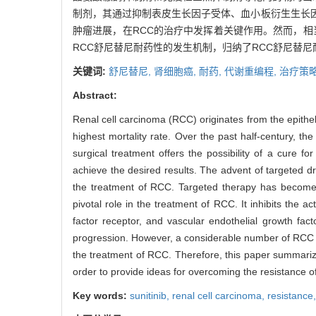
制剂，其通过抑制表皮生长因子受体、血小板衍生生长
肿瘤进展，在RCC的治疗中发挥着关键作用。然而，相
RCC舒尼替尼耐药性的发生机制，归纳了RCC舒尼替
关键词:
舒尼替尼,
肾细胞癌,
耐药,
代谢重编程,
治疗策
Abstract:
Renal cell carcinoma (RCC) originates from the epitheli
highest mortality rate. Over the past half-century, t
surgical treatment offers the possibility of a cure f
achieve the desired results. The advent of targeted d
the treatment of RCC. Targeted therapy has become t
pivotal role in the treatment of RCC. It inhibits the a
factor receptor, and vascular endothelial growth factor
progression. However, a considerable number of RCC pat
the treatment of RCC. Therefore, this paper summarize
order to provide ideas for overcoming the resistance o
Key words:
sunitinib,
renal cell carcinoma,
resistance