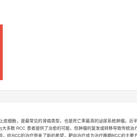
C）起源于肾小管上皮细胞，是最常见的肾癌类型，也是死亡率最高的泌尿系统肿瘤
大多数 RCC 患者提供了治愈的可能，但肿瘤的复发或转移导致传统治
现，给RCC的治疗带来了新的希望。靶向治疗成为治疗晚期RCC的主要