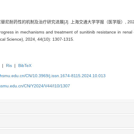
尼耐药性的机制及治疗研究进展[J]. 上海交通大学学报（医学版）, 2024, 44(1
gress in mechanisms and treatment of sunitinib resistance in renal 
ical Science), 2024, 44(10): 1307-1315.
|
Ris
|
BibTeX
shsmu.edu.cn/CN/10.3969/j.issn.1674-8115.2024.10.013
shsmu.edu.cn/CN/Y2024/V44/I10/1307