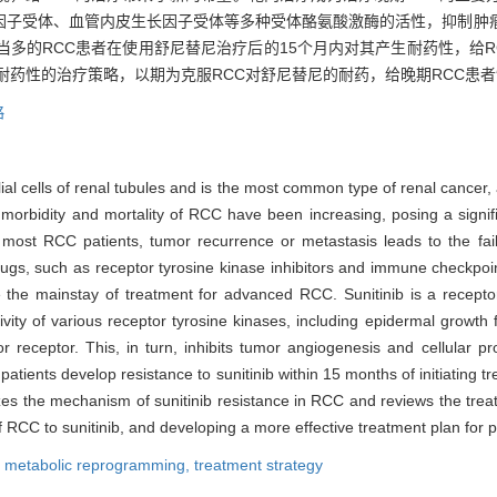
因子受体、血管内皮生长因子受体等多种受体酪氨酸激酶的活性，抑制肿
当多的RCC患者在使用舒尼替尼治疗后的15个月内对其产生耐药性，给
尼耐药性的治疗策略，以期为克服RCC对舒尼替尼的耐药，给晚期RCC患
略
al cells of renal tubules and is the most common type of renal cancer, 
he morbidity and mortality of RCC have been increasing, posing a signi
or most RCC patients, tumor recurrence or metastasis leads to the fail
rugs, such as receptor tyrosine kinase inhibitors and immune checkpoi
he mainstay of treatment for advanced RCC. Sunitinib is a receptor t
ctivity of various receptor tyrosine kinases, including epidermal growth 
 receptor. This, in turn, inhibits tumor angiogenesis and cellular prol
ients develop resistance to sunitinib within 15 months of initiating t
s the mechanism of sunitinib resistance in RCC and reviews the treatm
f RCC to sunitinib, and developing a more effective treatment plan for
,
metabolic reprogramming,
treatment strategy