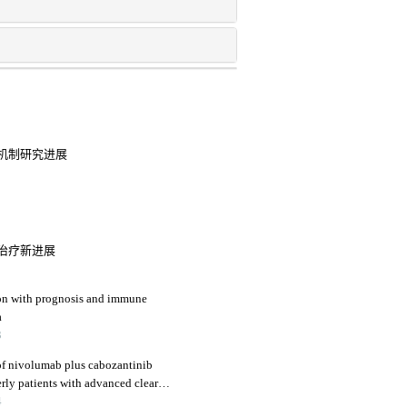
机制研究进展
治疗新进展
ion with prognosis and immune
a
3
 of nivolumab plus cabozantinib
erly patients with advanced clear
4