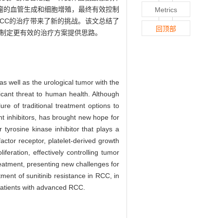
瘤的血管生成和细胞增殖，最终有效控制
Metrics
RCC的治疗带来了新的挑战。该文总结了
回顶部
者制定更有效的治疗方案提供思路。
as well as the urological tumor with the
ficant threat to human health. Although
ure of traditional treatment options to
nt inhibitors, has brought new hope for
yrosine kinase inhibitor that plays a
factor receptor, platelet-derived growth
iferation, effectively controlling tumor
reatment, presenting new challenges for
ent of sunitinib resistance in RCC, in
 patients with advanced RCC.