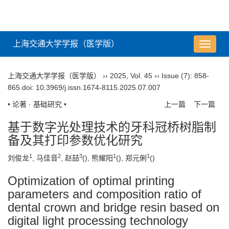
上海交通大学学报（医学版）
导
航
切
上海交通大学学报（医学版）
››
2025
,
Vol. 45
››
Issue (7)
: 858-
换
865.
doi:
10.3969/j.issn.1674-8115.2025.07.007
• 论著 · 基础研究 •
上一篇
下一篇
基于数字光处理技术的牙科冠桥树脂制
备及其打印参数优化研究
1
2
3
1
1
刘俊龙
, 马佳音
, 赵喆
(
), 熊耀阳
(
), 郑元俐
(
)
Optimization of optimal printing
parameters and composition ratio of
dental crown and bridge resin based on