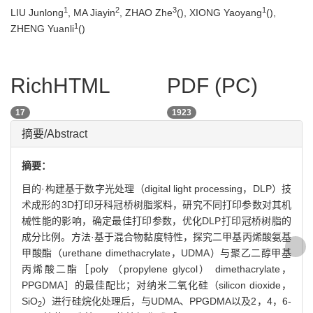
digital light processing technology
1
2
3
1
LIU Junlong
, MA Jiayin
, ZHAO Zhe
(
), XIONG Yaoyang
(
),
1
ZHENG Yuanli
(
)
RichHTML
PDF (PC)
17
1923
摘要/Abstract
摘要：
目的·构建基于数字光处理（digital light processing，DLP）技
术成形的3D打印牙科冠桥树脂浆料，研究不同打印参数对其机
械性能的影响，确定最佳打印参数，优化DLP打印冠桥树脂的
成分比例。方法·基于混合物黏度特性，探究二甲基丙烯酸氨基
甲酸酯（urethane dimethacrylate，UDMA）与聚乙二醇甲基
丙烯酸二酯［poly （propylene glycol） dimethacrylate，
PPGDMA］的最佳配比；对纳米二氧化硅（silicon dioxide，