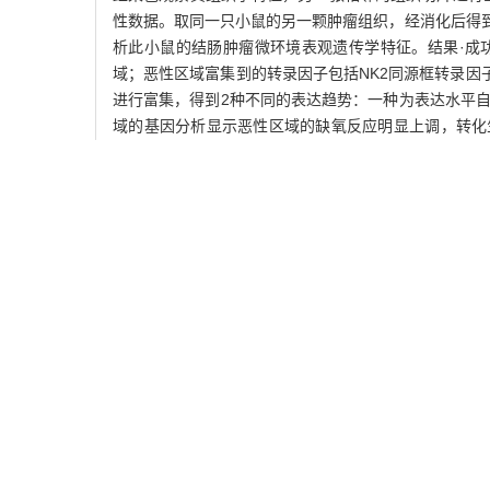
性数据。取同一只小鼠的另一颗肿瘤组织，经消化后得
析此小鼠的结肠肿瘤微环境表观遗传学特征。结果·成功
域；恶性区域富集到的转录因子包括NK2同源框转录因子5（NK2 
进行富集，得到2种不同的表达趋势：一种为表达水平
域的基因分析显示恶性区域的缺氧反应明显上调，转化生长因子（transf
oncogene homolog，KRAS）信号通路
别，非恶性区域内部细胞的相互作用强，边界区与非恶
间异质性；肿瘤恶性区域富集了
Tcf3
等多种转录因子，
关键词:
结直肠癌,
空间染色质可及性测序,
表观遗传,
单
Abstract:
Objective
·To investigate the spatial epigenetic char
chromatin with high-throughput sequencing (ATAC
spontaneous colon tumors. One tumor from a mouse wa
hematoxylin-eosin (H-E) to observe its histological ch
resolved DNA libraries, followed by sequencing to obt
suspension, in which viable single cells were sorted
chromatin accessibility data to jointly analyze the ep