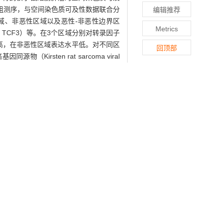
组测序，与空间染色质可及性数据联合分
编辑推荐
区域、非恶性区域以及恶性-非恶性边界区
Metrics
or 3，TCF3）等。在3个区域分别对转录因子
高，在非恶性区域表达水平低。对不同区
回顶部
（Kirsten rat sarcoma viral
分析发现不同区域的细胞互作强度具有显著差
min/+
。结论·
Apc
小鼠结肠肿瘤呈高度空
atial assay for transposase-accessible
min/+
-old male
Apc
mouse model with
; one tissue section was stained with
AC-seq technology to generate spatially
 mouse was digested into a single-cell
e results were integrated with spatial
 stable spatial ATAC-seq platform was