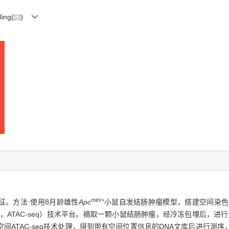
Bing(
)
min/+
征。方法·使用8月龄雄性
Apc
小鼠自发结肠肿瘤模型，搭建空间染色质可及性测
oughput sequencing，ATAC-seq）技术平台。摘取一颗小鼠结肠肿瘤，经冷
间ATAC-seq技术处理，得到带有空间位置信息的DNA文库后进行测