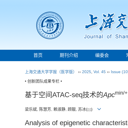
首页
期刊介绍
编委会
上海交通大学学报（医学版）
››
2025
,
Vol. 45
››
Issue (10
• 创新团队成果专栏 •
min/+
基于空间ATAC-seq技术的
Apc
梁乐斌, 陈慧芳, 赖淑静, 顾靓, 苏冰(
)
Analysis of epigenetic characterist