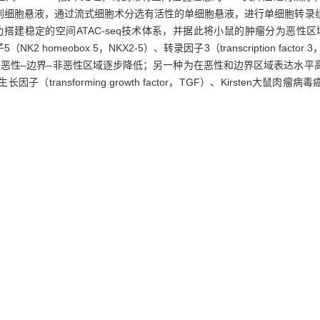
到细胞悬液，通过流式细胞术分选有活性的单细胞悬液，进行单细胞转录
搭建稳定的空间ATAC-seq技术体系，并据此将小鼠的肿瘤分为恶性
homeobox 5，NKX2-5）、转录因子3（transcription fact
自恶性‒边界‒非恶性区域逐步降低；另一种为在恶性和边界区域表达水平
orming growth factor，TGF）、Kirsten大鼠肉瘤病毒癌基因同源物
显著上调，与细胞周期相关的功能明显增强。对肿瘤微环境中细胞间的相互作用
性区以及恶性与非恶性区域的相互作用中等，恶性区与边界区的相互作用弱
恶性区域与边界、非恶性区域之间细胞相互作用相对较弱。
细胞转录组测序
min/+
acteristics of spontaneous colon tumors in
Apc
mice.
Methods
·A sp
-seq) technology platform was established using an eight-month
s harvested and embedded in OCT compound for serial cryosectioning
aracteristics, while an adjacent section was processed using spatial AT
ain spatial chromatin accessibility data. Another tumor from the same
 by flow cytometry and processed for single-cell RNA sequencing. Th
igenetic characteristics of the colon tumor microenvironment.
Results
·A