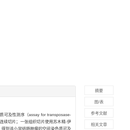
摘要
图/表
参考文献
序（assay for transposase-
冻包埋后，进行连续切片；一张组织切片使用苏木精-伊
相关文章
序，得到该小鼠结肠肿瘤的空间染色质可及