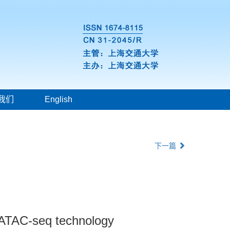
我们
English
下一篇
 ATAC-seq technology