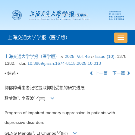
上海交通大学学报（医学版）
导
航
切
上海交通大学学报（医学版）
››
2025
,
Vol. 45
››
Issue (10)
: 1378-
换
1382.
doi:
10.3969/j.issn.1674-8115.2025.10.013
• 综述 •
上一篇
下一篇
抑郁障碍患者记忆提取抑制受损的研究进展
1
1
,
2
耿梦璐
, 李春波
(
)
Progress of impaired memory suppression in patients with
depressive disorders
1
1
,
2
GENG Menglu
, LI Chunbo
(
)