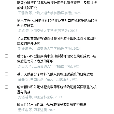
新型ph响应性锰基纳米探针用于乳腺癌铁死亡及磁共振
成像实验研究
王静怡 等, 上海交通大学学报(医学版), 2025
纳米工程化t细胞体系的构建及其对口腔鳞状细胞癌的体
外治疗研究
孟靖 等, 上海交通大学学报(医学版), 2025
全反式视黄酸调控颌骨骨髓间充质干细胞成骨分化双向
效应的体外研究
刘媛琪 等, 上海交通大学学报(医学版), 2024
番泻苷a对2型糖尿病小鼠动脉粥样硬化斑块形成及5-羟
色胺信号分子表达的影响
刘美志 等, 上海交通大学学报(医学版), 2024
基于天然高分子材料的纳米药物递送系统的研究进展
吕磊 等, 中国药剂学杂志（网络版）, 2025
纳米颗粒和外泌体靶向载药系统诊治动脉粥样硬化的机
遇与挑战
刘滔滔 等, 中国全科医学, 2023
缺血性和出血性卒中纳米靶向给药系统研究进展
汤红霞 等, 药学进展, 2025