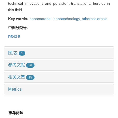
technical innovations and persistent translational hurdles in
this field.
Key words:
nanomaterial,
nanotechnology,
atherosclerosis
中图分类号:
R543.5
图/表
1
参考文献
56
相关文章
15
Metrics
推荐阅读