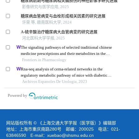
糖尿病前期与糖尿病相关脑损伤的神经影像学研究进展
影像研究与医学应用, 2025
糖尿病血管病变与血栓形成相关因素的研究进展
许荣 等, 赣南医科大学, 2024
Α-硫辛酸治疗糖尿病大血管病变的研究进展
河北医科大学学报, 2025
The signaling pathways of selected traditional chinese
medicine prescriptions and their metabolites in the
treatment of diabetic cardiomyopathy: a review
Frontiers in Pharmacology
Rna-seq analysis of cerna-related networks in the
regulatory metabolic pathway of mice with diabetic
nephropathy subjected to empagliflozin intervention
Archivos Espanoles De Urologia, 2023
Powered by
网站版权所有 © 《上海交通大学学报（医学版）》编辑部
地址：上海市重庆南路280号 邮编：200025 电话：021-
63846590 E-mail：
xuebao@shsmu.edu.cn