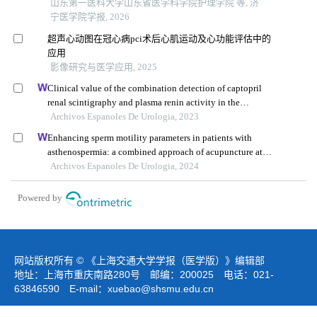
山东第一医科大学山东省医学科学院护理学院 等, 济
宁医学院学报, 2026
超声心动图在冠心病pci术后心肌运动及心功能评估中的
应用
影像研究与医学应用, 2025
Clinical value of the combination detection of captopril
renal scintigraphy and plasma renin activity in the
diagnosis of renal hypertension
Archivos Espanoles De Urologia, 2023
Enhancing sperm motility parameters in patients with
asthenospermia: a combined approach of acupuncture at
fusiguan point and tamoxifen citrate tablets
Archivos Espanoles De Urologia, 2024
Powered by
网站版权所有 © 《上海交通大学学报（医学版）》编辑部
地址：上海市重庆南路280号 邮编：200025 电话：021-
63846590 E-mail：
xuebao@shsmu.edu.cn