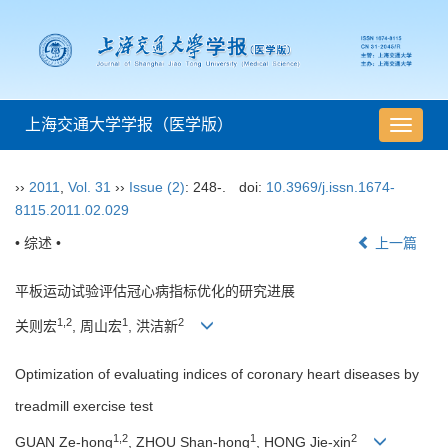
上海交通大学学报（医学版）
导
航
切
››
2011
,
Vol. 31
››
Issue (2)
: 248-.
doi:
10.3969/j.issn.1674-
换
8115.2011.02.029
• 综述 •
上一篇
平板运动试验评估冠心病指标优化的研究进展
1,2
1
2
关则宏
, 周山宏
, 洪洁新
Optimization of evaluating indices of coronary heart diseases by
treadmill exercise test
1,2
1
2
GUAN Ze-hong
, ZHOU Shan-hong
, HONG Jie-xin