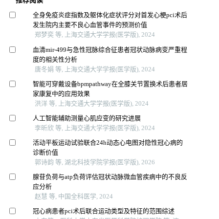
推荐阅读
全身免疫炎症指数及躯体化症状评分对首发心梗pci术后
发生院内主要不良心血管事件的预测价值
郑梦奕 等, 上海交通大学学报(医学版), 2024
血清mir-499与急性冠脉综合征患者冠状动脉病变严重程
度的相关性分析
唐冬娟 等, 上海交通大学学报(医学版), 2024
智能可穿戴设备bpmpathway在全膝关节置换术后患者居
家康复中的应用效果
洪洋 等, 上海交通大学学报(医学版), 2024
人工智能辅助测量心肌应变的研究进展
李昕欣 等, 上海交通大学学报(医学版), 2024
活动平板运动试验联合24h动态心电图对隐性冠心病的
诊断价值
郭诗韵 等, 湖北科技学院学报(医学版), 2026
腺苷负荷与atp负荷评估冠状动脉微血管疾病中的不良反
应分析
赵慧 等, 中国全科医学, 2024
冠心病患者pci术后联合运动类型及特征的范围综述