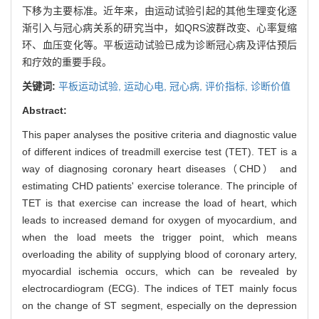
下移为主要标准。近年来，由运动试验引起的其他生理变化逐
渐引入与冠心病关系的研究当中，如QRS波群改变、心率复缩
环、血压变化等。平板运动试验已成为诊断冠心病及评估预后
和疗效的重要手段。
关键词:
平板运动试验,
运动心电,
冠心病,
评价指标,
诊断价值
Abstract:
This paper analyses the positive criteria and diagnostic value
of different indices of treadmill exercise test (TET). TET is a
way of diagnosing coronary heart diseases（CHD） and
estimating CHD patients' exercise tolerance. The principle of
TET is that exercise can increase the load of heart, which
leads to increased demand for oxygen of myocardium, and
when the load meets the trigger point, which means
overloading the ability of supplying blood of coronary artery,
myocardial ischemia occurs, which can be revealed by
electrocardiogram (ECG). The indices of TET mainly focus
on the change of ST segment, especially on the depression