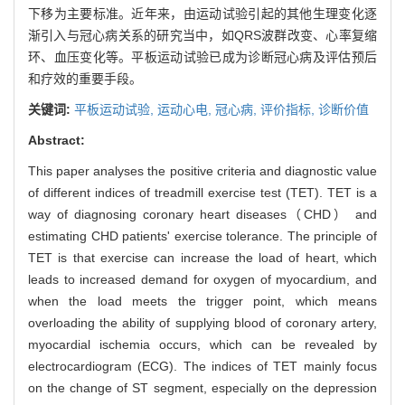
下移为主要标准。近年来，由运动试验引起的其他生理变化逐
渐引入与冠心病关系的研究当中，如QRS波群改变、心率复缩
环、血压变化等。平板运动试验已成为诊断冠心病及评估预后
和疗效的重要手段。
关键词:
平板运动试验,
运动心电,
冠心病,
评价指标,
诊断价值
Abstract:
This paper analyses the positive criteria and diagnostic value
of different indices of treadmill exercise test (TET). TET is a
way of diagnosing coronary heart diseases（CHD） and
estimating CHD patients' exercise tolerance. The principle of
TET is that exercise can increase the load of heart, which
leads to increased demand for oxygen of myocardium, and
when the load meets the trigger point, which means
overloading the ability of supplying blood of coronary artery,
myocardial ischemia occurs, which can be revealed by
electrocardiogram (ECG). The indices of TET mainly focus
on the change of ST segment, especially on the depression