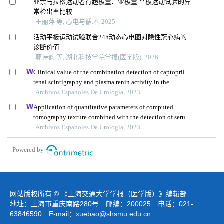
业余马拉松运动者行超极量、亚极量 平板运动试验的异
常检出率比较
王丽萍 等, 心电与循环, 2025
活动平板运动试验联合24h动态心电图对隐性冠心病的
诊断价值
郭诗韵 等, 湖北科技学院学报(医学版), 2026
Clinical value of the combination detection of captopril
renal scintigraphy and plasma renin activity in the
diagnosis of renal hypertension
Archivos Espanoles De Urologia, 2023
Application of quantitative parameters of computed
tomography texture combined with the detection of serum
manganese superoxide dismutase in the diagnosis of
Archivos Espanoles De Urologia, 2023
adrenocortical adenoma
Powered by
网站版权所有 © 《上海交通大学学报（医学版）》编辑部
地址：上海市重庆南路280号 邮编：200025 电话：021-
63846590 E-mail：
xuebao@shsmu.edu.cn