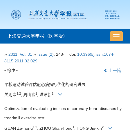
上海交通大学学报（医学版）
导
航
切
››
2011
,
Vol. 31
››
Issue (2)
: 248-.
doi:
10.3969/j.issn.1674-
换
8115.2011.02.029
• 综述 •
上一篇
平板运动试验评估冠心病指标优化的研究进展
1,2
1
2
关则宏
, 周山宏
, 洪洁新
Optimization of evaluating indices of coronary heart diseases by
treadmill exercise test
1,2
1
2
GUAN Ze-hong
, ZHOU Shan-hong
, HONG Jie-xin