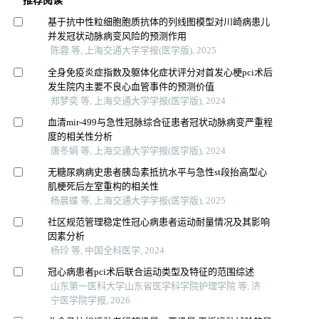
推荐阅读
基于抗中性粒细胞胞质抗体的列线图模型对川崎病患儿
并发冠状动脉病变风险的预测作用
陈蓉 等, 上海交通大学学报(医学版), 2025
全身免疫炎症指数及躯体化症状评分对首发心梗pci术后
发生院内主要不良心血管事件的预测价值
郑梦奕 等, 上海交通大学学报(医学版), 2024
血清mir-499与急性冠脉综合征患者冠状动脉病变严重程
度的相关性分析
唐冬娟 等, 上海交通大学学报(医学版), 2024
无糖尿病病史患者胰岛素抵抗水平与急性st段抬高型心
肌梗死后左室重构的相关性
杨晨蝶 等, 上海交通大学学报(医学版), 2025
社区规范管理稳定性冠心病患者运动耐量情况及其影响
因素分析
杨玲 等, 中国全科医学, 2024
冠心病患者pci术后联合运动类型及特征的范围综述
山东第一医科大学山东省医学科学院护理学院 等, 济
宁医学院学报, 2026