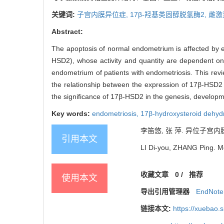
关键词:
子宫内膜异位症,
17β-羟基类固醇脱氢酶2,
雌激
Abstract:
The apoptosis of normal endometrium is affected by e
HSD2), whose activity and quantity are dependent on
endometrium of patients with endometriosis. This rev
the relationship between the expression of 17β-HSD2
the significance of 17β-HSD2 in the genesis, developm
Key words:
endometriosis,
17β-hydroxysteroid dehy
李笛悠, 张 萍. 异位子宫内膜1
引用本文
LI Di-you, ZHANG Ping. Me
收藏文章
0
/
推荐
使用本文
导出引用管理器
EndNote
链接本文:
https://xuebao.