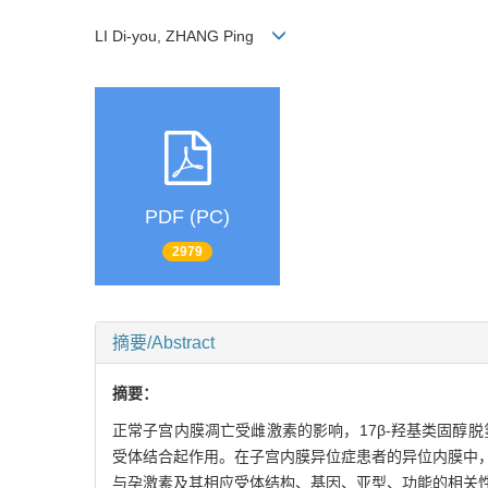
LI Di-you, ZHANG Ping
PDF (PC)
2979
摘要/Abstract
摘要：
正常子宫内膜凋亡受雌激素的影响，17β-羟基类固醇脱
受体结合起作用。在子宫内膜异位症患者的异位内膜中，17
与孕激素及其相应受体结构、基因、亚型、功能的相关性，