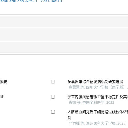
shsmu.edu.cn/CN/Y2011/V31/I4/510
肝损伤
多囊卵巢综合征发病机制研究进展
高慧慧 等, 四川大学学报（医学版）, 
验证
子宫内膜癌患者微卫星不稳定性及其
肖婧 等, 中国全科医学, 2022
人脐带血间充质干细胞通过线粒体转
制
严力锋 等, 温州医科大学学报, 2025