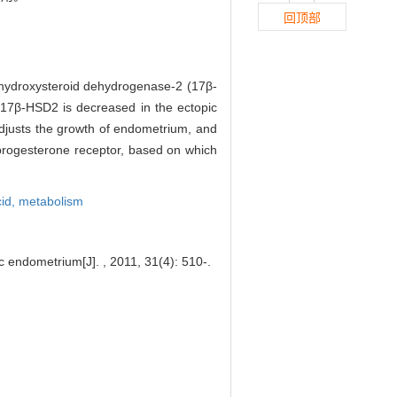
回顶部
β-hydroxysteroid dehydrogenase-2 (17β-
 17β-HSD2 is decreased in the ectopic
adjusts the growth of endometrium, and
progesterone receptor, based on which
cid,
metabolism
 endometrium[J]. , 2011, 31(4): 510-.