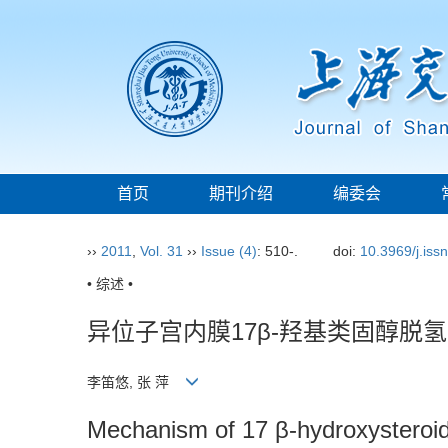
首页
期刊介绍
编委会
››
2011
,
Vol. 31
››
Issue (4)
: 510-.
doi:
10.3969/j.iss
• 综述 •
异位子宫内膜17β-羟基类固醇脱
李笛悠, 张 萍
Mechanism of 17 β-hydroxysteroid