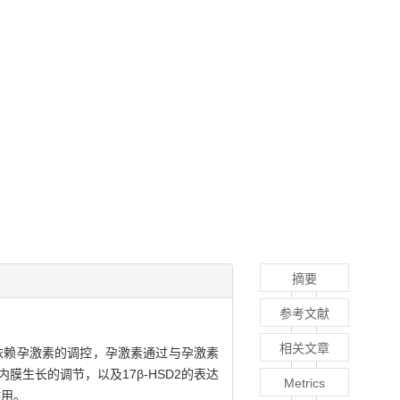
摘要
参考文献
相关文章
性依赖孕激素的调控，孕激素通过与孕激素
膜生长的调节，以及17β-HSD2的表达
Metrics
作用。