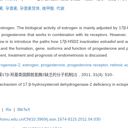
素,
孕激素,
孕激素受体,
维甲酸,
代谢
strogen. The biological activity of estrogen is mainly adjusted by 17
 progesterone that works in combination with its receptors. However,
iew is to introduce the paths how 17β-HSD2 inactivates estradiol and 
 and the formation, gene, isoforms and function of progesterone and 
ent, treatment and prognosis of endometriosis is discussed.
drogenase-2,
estrogen,
progesterone,
progesterone receptor,
retinoic a
7β-羟基类固醇脱氢酶2缺乏的分子机制[J]. , 2011, 31(4): 510-.
chanism of 17 β-hydroxysteroid dehydrogenase-2 deficiency in ectopic
|
Ris
|
BibTeX
shsmu.edu.cn/CN/10.3969/j.issn.1674-8115.2011.04.030