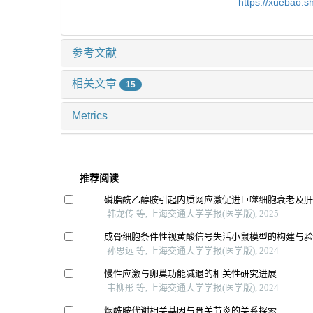
https://xuebao.
参考文献
相关文章
15
Metrics
推荐阅读
磷脂酰乙醇胺引起内质网应激促进巨噬细胞衰老及
韩龙传 等, 上海交通大学学报(医学版), 2025
成骨细胞条件性视黄酸信号失活小鼠模型的构建与
孙思远 等, 上海交通大学学报(医学版), 2024
慢性应激与卵巢功能减退的相关性研究进展
韦柳彤 等, 上海交通大学学报(医学版), 2024
烟酰胺代谢相关基因与骨关节炎的关系探索