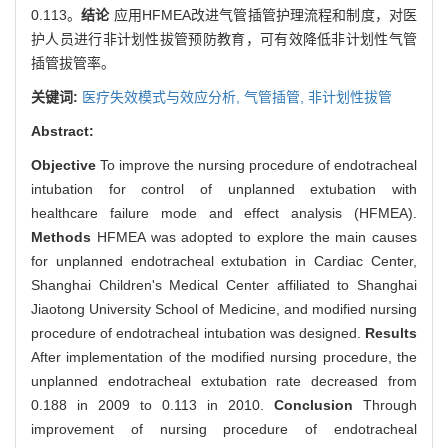
0.113。
结论
应用HFMEA改进气管插管护理流程和制度，对医
护人员进行非计划性拔管预防教育，可有效降低非计划性气管
插管拔管率。
关键词:
医疗失效模式与效应分析,
气管插管,
非计划性拔管
Abstract:
Objective
To improve the nursing procedure of endotracheal
intubation for control of unplanned extubation with
healthcare failure mode and effect analysis (HFMEA).
Methods
HFMEA was adopted to explore the main causes
for unplanned endotracheal extubation in Cardiac Center,
Shanghai Children's Medical Center affiliated to Shanghai
Jiaotong University School of Medicine, and modified nursing
procedure of endotracheal intubation was designed.
Results
After implementation of the modified nursing procedure, the
unplanned endotracheal extubation rate decreased from
0.188 in 2009 to 0.113 in 2010.
Conclusion
Through
improvement of nursing procedure of endotracheal