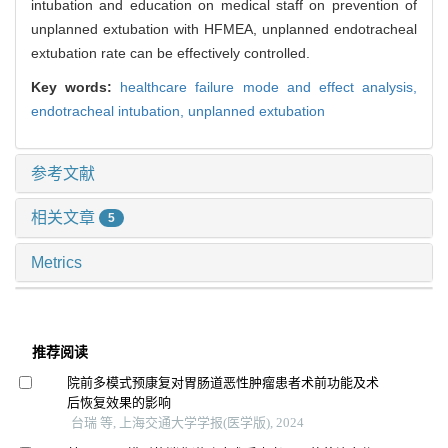
intubation and education on medical staff on prevention of
unplanned extubation with HFMEA, unplanned endotracheal
extubation rate can be effectively controlled.
Key words:
healthcare failure mode and effect analysis,
endotracheal intubation,
unplanned extubation
参考文献
相关文章
5
Metrics
推荐阅读
院前多模式预康复对胃肠道恶性肿瘤患者术前功能及术
后恢复效果的影响
台瑞 等, 上海交通大学学报(医学版), 2024