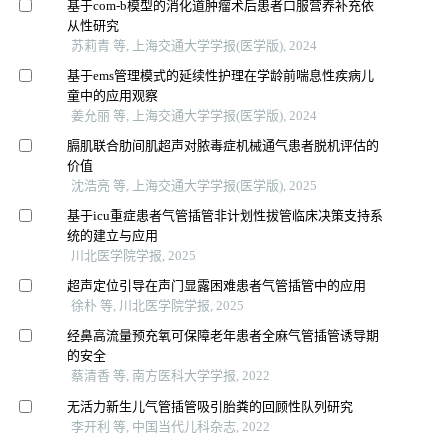
基于com-b模型的消化道肿瘤术后患者口服营养补充依
从性研究
苏莉青 等, 上海交通大学学报(医学版), 2024
基于ems管理模式的延续性护理在学龄前喘息性疾病儿
童中的应用观察
姜允丽 等, 上海交通大学学报(医学版), 2024
膈肌联合肋间肌超声对脓毒症机械通气患者脱机评估的
价值
沈浩亮 等, 上海交通大学学报(医学版), 2025
基于icu重症患者气管插管非计划性拔管临床决策支持系
统的建立与应用
川北医学院学报, 2025
超声定位引导在声门显露困难患者气管插管中的应用
徐朴 等, 川北医学院学报, 2025
经鼻高流量预充氧可保障老年患者全麻气管插管诱导期
的安全
蔡清香 等, 南方医科大学学报, 2022
无活力新生儿气管插管吸引胎粪的回顾性队列研究
李开利 等, 中国当代儿科杂志, 2022