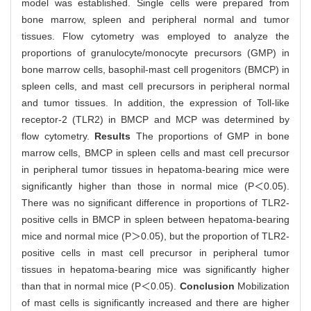
model was established. Single cells were prepared from
bone marrow, spleen and peripheral normal and tumor
tissues. Flow cytometry was employed to analyze the
proportions of granulocyte/monocyte precursors (GMP) in
bone marrow cells, basophil-mast cell progenitors (BMCP) in
spleen cells, and mast cell precursors in peripheral normal
and tumor tissues. In addition, the expression of Toll-like
receptor-2 (TLR2) in BMCP and MCP was determined by
flow cytometry.
Results
The proportions of GMP in bone
marrow cells, BMCP in spleen cells and mast cell precursor
in peripheral tumor tissues in hepatoma-bearing mice were
significantly higher than those in normal mice (P＜0.05).
There was no significant difference in proportions of TLR2-
positive cells in BMCP in spleen between hepatoma-bearing
mice and normal mice (P＞0.05), but the proportion of TLR2-
positive cells in mast cell precursor in peripheral tumor
tissues in hepatoma-bearing mice was significantly higher
than that in normal mice (P＜0.05).
Conclusion
Mobilization
of mast cells is significantly increased and there are higher