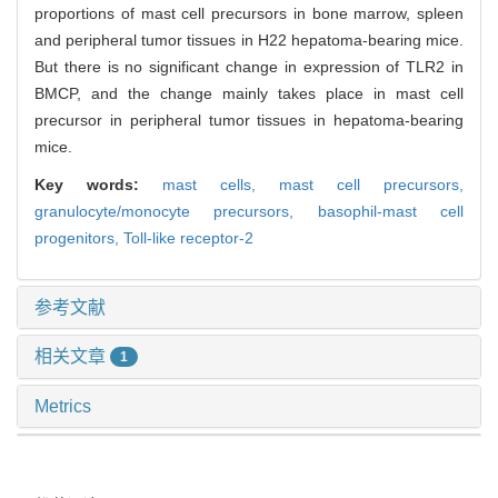
proportions of mast cell precursors in bone marrow, spleen
and peripheral tumor tissues in H22 hepatoma-bearing mice.
But there is no significant change in expression of TLR2 in
BMCP, and the change mainly takes place in mast cell
precursor in peripheral tumor tissues in hepatoma-bearing
mice.
Key words:
mast cells,
mast cell precursors,
granulocyte/monocyte precursors,
basophil-mast cell
progenitors,
Toll-like receptor-2
参考文献
相关文章
1
Metrics