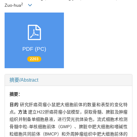
2
Zuo-hua
PDF (PC)
2203
摘要/Abstract
摘要：
目的
研究肝癌荷瘤小鼠肥大细胞前体的数量和表型的变化特
点。
方法
建立H22肝癌荷瘤小鼠模型，获取骨髓、脾脏及肿瘤
组织并制备单细胞悬液，进行荧光抗体染色，流式细胞术检测
骨髓中粒-单核细胞前体（GMP）、脾脏中肥大细胞和嗜碱性
粒细胞共同前体（BMCP）和外周肿瘤组织中肥大细胞前体的