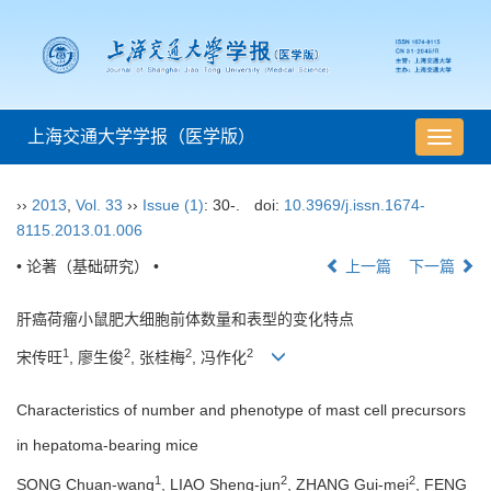
上海交通大学学报（医学版）
导
航
切
››
2013
,
Vol. 33
››
Issue (1)
: 30-.
doi:
10.3969/j.issn.1674-
换
8115.2013.01.006
• 论著（基础研究） •
上一篇
下一篇
肝癌荷瘤小鼠肥大细胞前体数量和表型的变化特点
1
2
2
2
宋传旺
, 廖生俊
, 张桂梅
, 冯作化
Characteristics of number and phenotype of mast cell precursors
in hepatoma-bearing mice
1
2
2
SONG Chuan-wang
, LIAO Sheng-jun
, ZHANG Gui-mei
, FENG