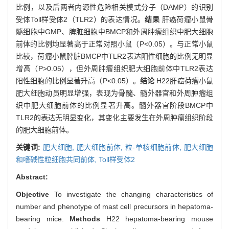
比例，以及后两者内源性危险相关模式分子（DAMP）的识别
受体Toll样受体2（TLR2）的表达情况。
结果
肝癌荷瘤小鼠骨
髓细胞中GMP、脾脏细胞中BMCP和外周肿瘤组织中肥大细胞
前体的比例均显著高于正常对照小鼠（P<0.05）。与正常小鼠
比较，荷瘤小鼠脾脏BMCP中TLR2表达阳性细胞的比例无明显
增高（P>0.05），但外周肿瘤组织肥大细胞前体中TLR2表达
阳性细胞的比例显著升高（P<0.05）。
结论
H22肝癌荷瘤小鼠
肥大细胞动员明显增强，表现为骨髓、髓外器官和外周肿瘤组
织中肥大细胞前体的比例显著升高。髓外器官阶段BMCP中
TLR2的表达无明显变化，其变化主要发生在外周肿瘤组织阶段
的肥大细胞前体。
关键词:
肥大细胞,
肥大细胞前体,
粒-单核细胞前体,
肥大细胞
和嗜碱性粒细胞共同前体,
Toll样受体2
Abstract:
Objective
To investigate the changing characteristics of
number and phenotype of mast cell precursors in hepatoma-
bearing mice.
Methods
H22 hepatoma-bearing mouse