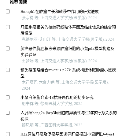
推荐阅读
Hnrnph1在肿瘤生长和转移中作用的研究进展
张宗稳 等, 上海交通大学学报(医学版), 2024
肝细胞癌相关的核编码线粒体基因及临床信息的综合预
后模型
克德尔亚·艾山江 等, 上海交通大学学报(医学版), 2024
肺癌恶性胸腔积液来源肿瘤细胞的小鼠pdx模型构建及
实验验证
王梦婷 等, 上海交通大学学报(医学版), 2024
预免疫策略结合mvenus-p27k-系统构建休眠肿瘤小鼠模
型
木司塔巴·木台力甫 等, 上海交通大学学报(医学版),
2024
小鼠白细胞介素-18抗肝癌作用的初步研究
胡书群 等, 徐州医科大学学报, 2025
人肝癌hepg2和hep3b细胞的异质性与生物学行为关系的
初探
黎凤明 等, 广西医科大学学报, 2023
H22原位肝癌及促癌基因诱导肝癌模型小鼠脾脏中yes1