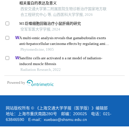
相关蛋白的表达及意义
西安交通大学第二附属医院生物诊断治疗国家地方联
合工程研究中心 等, 山西医科大学学报, 2026
M1巨噬细胞回输治疗小鼠肝癌的研究
空军军医大学学报, 2024
A multi-omic analysis reveals that gamabufotalin exerts
anti-hepatocellular carcinoma effects by regulating amino
acid metabolism through targeting stambpl1
Phytomedicine, 1905
Satellite cells are activated n a rat model of radiation-
induced muscle fibrosis
Radiation Research, 2022
Powered by
网站版权所有 © 《上海交通大学学报（医学版）》编辑部
地址：上海市重庆南路280号 邮编：200025 电话：021-
63846590 E-mail：
xuebao@shsmu.edu.cn