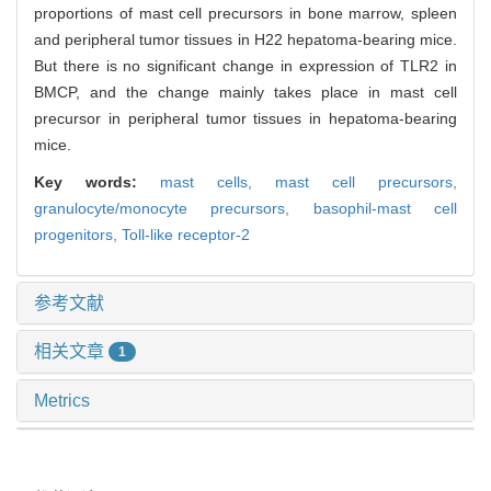
proportions of mast cell precursors in bone marrow, spleen
and peripheral tumor tissues in H22 hepatoma-bearing mice.
But there is no significant change in expression of TLR2 in
BMCP, and the change mainly takes place in mast cell
precursor in peripheral tumor tissues in hepatoma-bearing
mice.
Key words:
mast cells,
mast cell precursors,
granulocyte/monocyte precursors,
basophil-mast cell
progenitors,
Toll-like receptor-2
参考文献
相关文章
1
Metrics