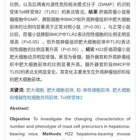
比例，以及后两者内源性危险相关模式分子（DAMP）的识别
受体Toll样受体2（TLR2）的表达情况。
结果
肝癌荷瘤小鼠骨
髓细胞中GMP、脾脏细胞中BMCP和外周肿瘤组织中肥大细胞
前体的比例均显著高于正常对照小鼠（P<0.05）。与正常小鼠
比较，荷瘤小鼠脾脏BMCP中TLR2表达阳性细胞的比例无明显
增高（P>0.05），但外周肿瘤组织肥大细胞前体中TLR2表达
阳性细胞的比例显著升高（P<0.05）。
结论
H22肝癌荷瘤小鼠
肥大细胞动员明显增强，表现为骨髓、髓外器官和外周肿瘤组
织中肥大细胞前体的比例显著升高。髓外器官阶段BMCP中
TLR2的表达无明显变化，其变化主要发生在外周肿瘤组织阶段
的肥大细胞前体。
关键词:
肥大细胞,
肥大细胞前体,
粒-单核细胞前体,
肥大细胞
和嗜碱性粒细胞共同前体,
Toll样受体2
Abstract:
Objective
To investigate the changing characteristics of
number and phenotype of mast cell precursors in hepatoma-
bearing mice.
Methods
H22 hepatoma-bearing mouse