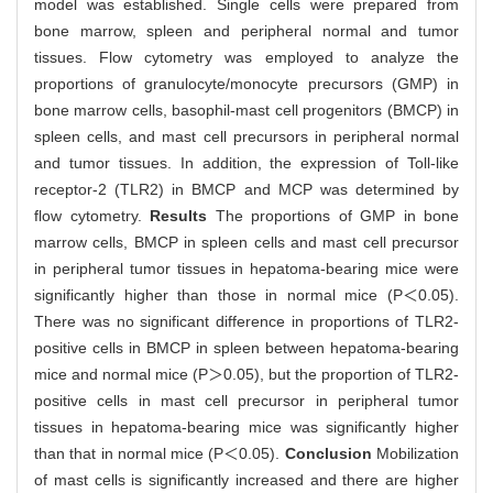
model was established. Single cells were prepared from
bone marrow, spleen and peripheral normal and tumor
tissues. Flow cytometry was employed to analyze the
proportions of granulocyte/monocyte precursors (GMP) in
bone marrow cells, basophil-mast cell progenitors (BMCP) in
spleen cells, and mast cell precursors in peripheral normal
and tumor tissues. In addition, the expression of Toll-like
receptor-2 (TLR2) in BMCP and MCP was determined by
flow cytometry.
Results
The proportions of GMP in bone
marrow cells, BMCP in spleen cells and mast cell precursor
in peripheral tumor tissues in hepatoma-bearing mice were
significantly higher than those in normal mice (P＜0.05).
There was no significant difference in proportions of TLR2-
positive cells in BMCP in spleen between hepatoma-bearing
mice and normal mice (P＞0.05), but the proportion of TLR2-
positive cells in mast cell precursor in peripheral tumor
tissues in hepatoma-bearing mice was significantly higher
than that in normal mice (P＜0.05).
Conclusion
Mobilization
of mast cells is significantly increased and there are higher