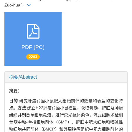
2
Zuo-hua
PDF (PC)
2203
摘要/Abstract
摘要：
目的
研究肝癌荷瘤小鼠肥大细胞前体的数量和表型的变化特
点。
方法
建立H22肝癌荷瘤小鼠模型，获取骨髓、脾脏及肿瘤
组织并制备单细胞悬液，进行荧光抗体染色，流式细胞术检测
骨髓中粒-单核细胞前体（GMP）、脾脏中肥大细胞和嗜碱性
粒细胞共同前体（BMCP）和外周肿瘤组织中肥大细胞前体的