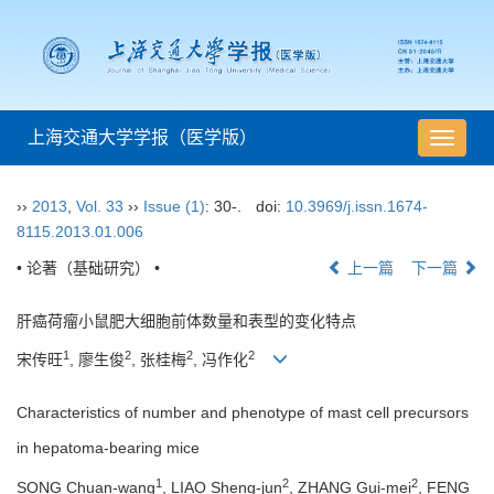
上海交通大学学报（医学版）
导
航
切
››
2013
,
Vol. 33
››
Issue (1)
: 30-.
doi:
10.3969/j.issn.1674-
换
8115.2013.01.006
• 论著（基础研究） •
上一篇
下一篇
肝癌荷瘤小鼠肥大细胞前体数量和表型的变化特点
1
2
2
2
宋传旺
, 廖生俊
, 张桂梅
, 冯作化
Characteristics of number and phenotype of mast cell precursors
in hepatoma-bearing mice
1
2
2
SONG Chuan-wang
, LIAO Sheng-jun
, ZHANG Gui-mei
, FENG