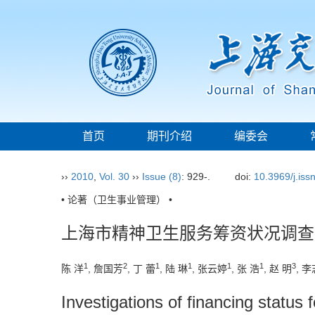
首页
期刊介绍
编委会
››
2010
,
Vol. 30
››
Issue (8)
: 929-.
doi:
10.3969/j.is
• 论著（卫生事业管理） •
上海市精神卫生服务筹资状况调查
1
2
1
1
1
1
3
陈 洋
, 詹国芳
, 丁 蕾
, 陆 琳
, 张云婷
, 张 浩
, 赵 明
, 
Investigations of financing status 