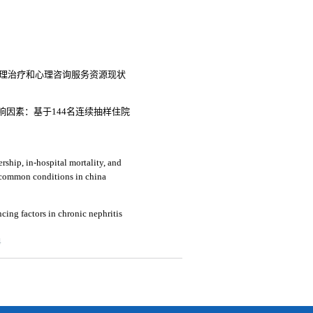
心理治疗和心理咨询服务资源现状
因素：基于144名连续抽样住院
rship, in-hospital mortality, and
medical expenses: an analysis of three common conditions in china
ncing factors in chronic nephritis
4