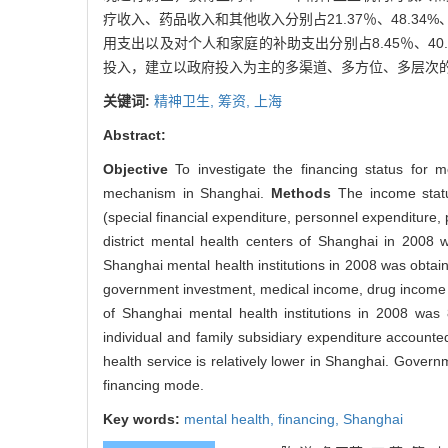
疗收入、药品收入和其他收入分别占21.37％、48.34%
用支出以及对个人和家庭的补助支出分别占8.45％、40.91
投入，建立以政府投入为主的多渠道、多方位、多层次
关键词:
精神卫生,
筹资,
上海
Abstract:
Objective
To investigate the financing status for 
mechanism in Shanghai.
Methods
The income stat
(special financial expenditure, personnel expenditure,
district mental health centers of Shanghai in 2008 w
Shanghai mental health institutions in 2008 was obtai
government investment, medical income, drug income 
of Shanghai mental health institutions in 2008 was 
individual and family subsidiary expenditure accou
health service is relatively lower in Shanghai. Govern
financing mode.
Key words:
mental health,
financing,
Shanghai