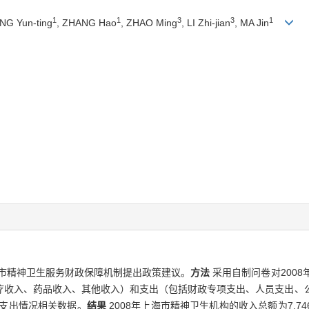
1
1
3
3
1
NG Yun-ting
, ZHANG Hao
, ZHAO Ming
, LI Zhi-jian
, MA Jin
市精神卫生服务财政保障机制提出政策建议。
方法
采用自制问卷对200
疗收入、药品收入、其他收入）和支出（包括财政专项支出、人员支出、
和支出情况相关数据。
结果
2008年上海市精神卫生机构的收入总额为7.7