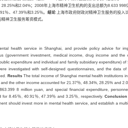
、28.25%和2.04%；2008年上海市精神卫生机构的支出总额为8.633
％、47.39％和3.25％。
结论
上海市政府财政对精神卫生服务的投入
的精神卫生服务筹资模式。
mental health service in Shanghai, and provide policy advice for i
us (government investment, medical income, drug income and the o
 public expenditure and individual and family subsidiary expenditure) 
ere investigated with self-designed questionnaires, and the data of
ned.
Results
The total income of Shanghai mental health institutions 
and the other income accounted for 21.37％, 48.34%, 28.25% and 2.04%
863.399 8 million yuan, and special financial expenditure, personne
nted for 8.45％, 40.91％, 47.39％ and 3.25％, respectively.
Conclusio
ment should invest more in mental health service, and establish a multic