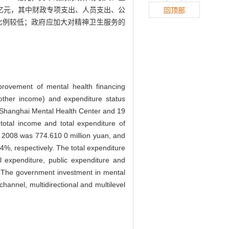
 998亿元，其中财政专项支出、人员支出、公
回顶部
比例较低；政府应加大对精神卫生服务的
mprovement of mental health financing
ther income) and expenditure status
of Shanghai Mental Health Center and 19
 total income and total expenditure of
in 2008 was 774.610 0 million yuan, and
, respectively. The total expenditure
l expenditure, public expenditure and
n
The government investment in mental
hannel, multidirectional and multilevel