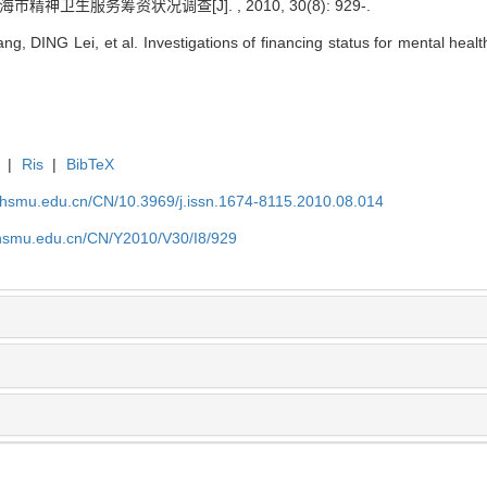
海市精神卫生服务筹资状况调查[J]. , 2010, 30(8): 929-.
DING Lei, et al. Investigations of financing status for mental health
|
Ris
|
BibTeX
shsmu.edu.cn/CN/10.3969/j.issn.1674-8115.2010.08.014
shsmu.edu.cn/CN/Y2010/V30/I8/929