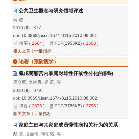
公共卫生概念与研究领域评述
马 进
2010 (
8
): 877.
doi:
10.3969/j.issn.1674-8115.2010.08.001
摘要
(
2664
)
PDF
(1953KB) (
2608
)
相关文章
|
计量指标
论著（预防医学）
氰戊菊酯宫内暴露对雄性仔鼠性分化的影响
周义军, 李晓风, 梁 辰, 等
2010 (
8
): 879.
doi:
10.3969/j.issn.1674-8115.2010.08.002
摘要
(
2375
)
PDF
(3786KB) (
2795
)
相关文章
|
计量指标
家庭主妇与其家庭成员慢性病相关行为的关系
戴 斐, 凌鼎锷, 谭佑铭, 等