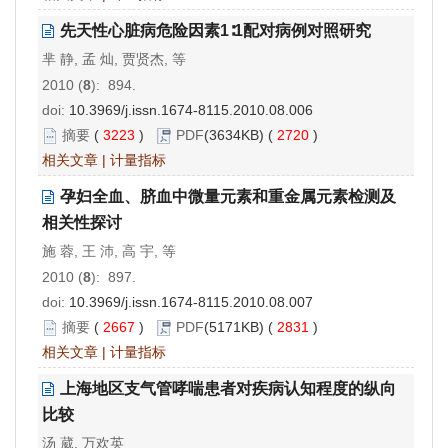
先天性心脏病危险因素1∶1配对病例对照研究
芈 静, 孟 灿, 贾贤杰, 等
2010 (
8
): 894.
doi:
10.3969/j.issn.1674-8115.2010.08.006
摘要
(
3223
)
PDF
(3634KB) (
2720
)
相关文章
|
计量指标
孕妇全血、脐血中微量元素和重金属元素检测及
相关性探讨
施 蓉, 王 沛, 高 宇, 等
2010 (
8
): 897.
doi:
10.3969/j.issn.1674-8115.2010.08.007
摘要
(
2667
)
PDF
(5171KB) (
2831
)
相关文章
|
计量指标
上海地区支气管哮喘患者对疾病认知程度的纵向
比较
汤 葳, 万欢英