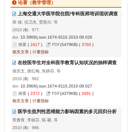
论著（教学管理）
上海交通大学医学院住院/专科医师培训现状调查
章 雄, 倪卫杰, 贾那尔, 等
2010 (
8
): 977.
doi:
10.3969/j.issn.1674-8115.2010.08.026
摘要
(
2417
)
PDF
(5479KB) (
3760
)
相关文章
|
计量指标
在校医学生对全科医学教育认知状况的抽样调查
谢庆文, 唐红梅, 朱静芬, 等
2010 (
8
): 982.
doi:
10.3969/j.issn.1674-8115.2010.08.027
摘要
(
2372
)
PDF
(4379KB) (
2691
)
相关文章
|
计量指标
医学生批判性思维能力影响因素的多元回归分析
章雅青, 李丽莎, 陈 颖, 等
2010 (
8
): 986.