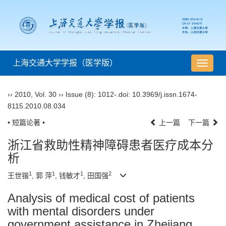
上海交通大学学报（医学版）
导
航
切
››
2010
,
Vol. 30
››
Issue (8)
: 1012-.
doi:
10.3969/j.issn.1674-
换
8115.2010.08.034
• 短篇论著 •
上一篇
下一篇
浙江省救助性精神障碍患者医疗成本分
析
1
1
1
2
王世锴
, 郭 萍
, 钱敏才
, 田国强
Analysis of medical cost of patients
with mental disorders under
government assistance in Zhejiang