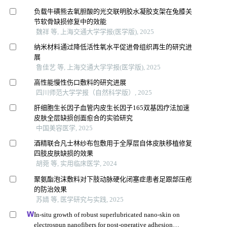
负载牛磺熊去氧胆酸的光交联明胶水凝胶支架在兔膝关
节软骨缺损修复中的效能
魏祥 等, 上海交通大学学报(医学版), 2025
纳米材料通过降低活性氧水平促进骨组织再生的研究进
展
鲁佳艺 等, 上海交通大学学报(医学版), 2025
高性能慢性伤口敷料的研究进展
四川师范大学学报（自然科学版）, 2025
肝细胞生长因子血管内皮生长因子165双基因疗法加速
皮肤全层缺损创面愈合的实验研究
中国美容医学, 2025
酒精联合凡士林纱布包敷用于全厚层自体皮肤移植修复
四肢皮肤缺损的效果
胡菀 等, 实用临床医学, 2024
聚氨酯泡沫敷料对下肢动脉硬化闭塞症患者足跟部压疮
的防治效果
苏婧 等, 医学研究与实践, 2025
In-situ growth of robust superlubricated nano-skin on
electrospun nanofibers for post-operative adhesion