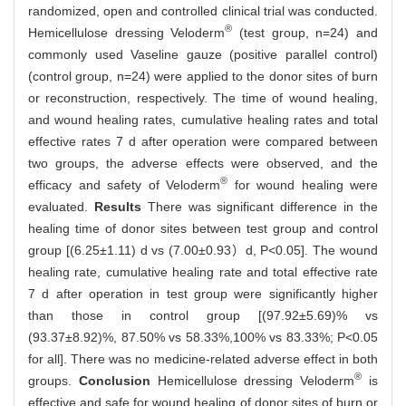
randomized, open and controlled clinical trial was conducted.
®
Hemicellulose dressing Veloderm
(test group, n=24) and
commonly used Vaseline gauze (positive parallel control)
(control group, n=24) were applied to the donor sites of burn
or reconstruction, respectively. The time of wound healing,
and wound healing rates, cumulative healing rates and total
effective rates 7 d after operation were compared between
two groups, the adverse effects were observed, and the
®
efficacy and safety of Veloderm
for wound healing were
evaluated.
Results
There was significant difference in the
healing time of donor sites between test group and control
group [(6.25±1.11) d vs (7.00±0.93）d, P<0.05]. The wound
healing rate, cumulative healing rate and total effective rate
7 d after operation in test group were significantly higher
than those in control group [(97.92±5.69)% vs
(93.37±8.92)%, 87.50% vs 58.33%,100% vs 83.33%; P<0.05
for all]. There was no medicine-related adverse effect in both
®
groups.
Conclusion
Hemicellulose dressing Veloderm
is
effective and safe for wound healing of donor sites of burn or