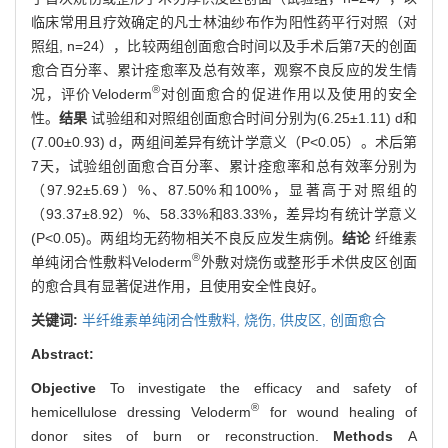
临床常用且疗效确定的凡士林油纱布作为阳性药平行对照（对
照组, n=24），比较两组创面愈合时间以及手术后第7天的创面
愈合百分率、累计痊愈率及总有效率，观察不良反应的发生情
®
况，评价Veloderm
对创面愈合的促进作用以及使用的安全
性。
结果
试验组和对照组创面愈合时间分别为(6.25±1.11) d和
(7.00±0.93) d，两组间差异有统计学意义（P<0.05）。术后第
7天，试验组创面愈合百分率、累计痊愈率和总有效率分别为
（97.92±5.69）%、87.50%和100%，显著高于对照组的
（93.37±8.92）%、58.33%和83.33%，差异均有统计学意义
(P<0.05)。两组均无药物相关不良反应发生病例。
结论
纤维素
®
单纯闭合性敷料Veloderm
外敷对烧伤或整形手术供皮区创面
的愈合具有显著促进作用，且使用安全性良好。
关键词:
半纤维素单纯闭合性敷料,
烧伤,
供皮区,
创面愈合
Abstract:
Objective
To investigate the efficacy and safety of
®
hemicellulose dressing Veloderm
for wound healing of
donor sites of burn or reconstruction.
Methods
A