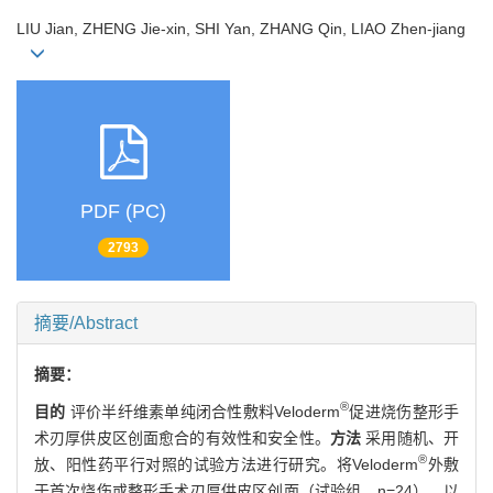
LIU Jian, ZHENG Jie-xin, SHI Yan, ZHANG Qin, LIAO Zhen-jiang
PDF (PC)
2793
摘要/Abstract
摘要：
®
目的
评价半纤维素单纯闭合性敷料Veloderm
促进烧伤整形手
术刃厚供皮区创面愈合的有效性和安全性。
方法
采用随机、开
®
放、阳性药平行对照的试验方法进行研究。将Veloderm
外敷
于首次烧伤或整形手术刃厚供皮区创面（试验组，n=24），以