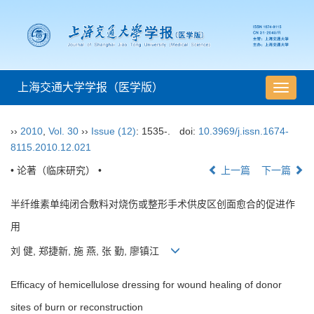
上海交通大学学报（医学版）
导
航
切
››
2010
,
Vol. 30
››
Issue (12)
: 1535-.
doi:
10.3969/j.issn.1674-
换
8115.2010.12.021
• 论著（临床研究） •
上一篇
下一篇
半纤维素单纯闭合敷料对烧伤或整形手术供皮区创面愈合的促进作
用
刘 健, 郑捷新, 施 燕, 张 勤, 廖镇江
Efficacy of hemicellulose dressing for wound healing of donor
sites of burn or reconstruction