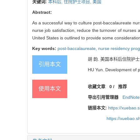
关键词:
本科后,
住院护士项目,
美国
Abstract:
As a successful way to culture post-baccalaureate nu
nurse job satisfaction, reduce the turnover of nurses 
United States is outlined to provide some consideration
Key words:
post-baccalaureate,
nurse residency pro
胡 韵. 美国本科后住院护士发展概况[
引用本文
HU Yun. Development of po
收藏文章
0
/
推荐
使用本文
导出引用管理器
EndNote
链接本文:
https://xuebao.
https://xuebao.