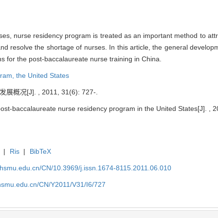
rses, nurse residency program is treated as an important method to at
and resolve the shortage of nurses. In this article, the general develo
s for the post-baccalaureate nurse training in China.
gram,
the United States
J]. , 2011, 31(6): 727-.
st-baccalaureate nurse residency program in the United States[J]. , 20
|
Ris
|
BibTeX
shsmu.edu.cn/CN/10.3969/j.issn.1674-8115.2011.06.010
shsmu.edu.cn/CN/Y2011/V31/I6/727