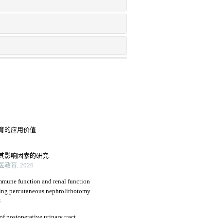
育的应用价值
其影响因素的研究
育, 2026
immune function and renal function
going percutaneous nephrolithotomy
3
f postoperative urinary tract