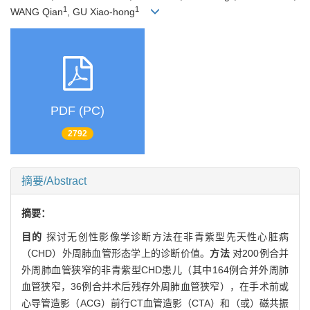
1
1
WANG Qian
, GU Xiao-hong
PDF (PC)
2792
摘要/Abstract
摘要：
目的
探讨无创性影像学诊断方法在非青紫型先天性心脏病
（CHD）外周肺血管形态学上的诊断价值。
方法
对200例合并
外周肺血管狭窄的非青紫型CHD患儿（其中164例合并外周肺
血管狭窄，36例合并术后残存外周肺血管狭窄），在手术前或
心导管造影（ACG）前行CT血管造影（CTA）和（或）磁共振