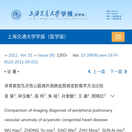
上海交通大学学报（医学版）
导
航
切
››
2011
,
Vol. 31
››
Issue (9)
: 1303-.
doi:
10.3969/j.issn.1674-
换
8115.2011.09.021
• 论 著 •
上一篇
下一篇
非青紫型先天性心脏病外周肺血管病变影像学方法比较
1
1
2
1
1
1
1
吴 昊
, 钟玉敏
, 高 伟
, 朱 铭
, 孙爱敏
, 王 谦
, 顾晓红
Comparison of imaging diagnosis of peripheral pulmonary
vascular anomaly of acyanotic congenital heart disease
1
1
2
1
1
WU Hao
, ZHONG Yu-min
, GAO Wei
, ZHU Ming
, SUN Ai-min
,