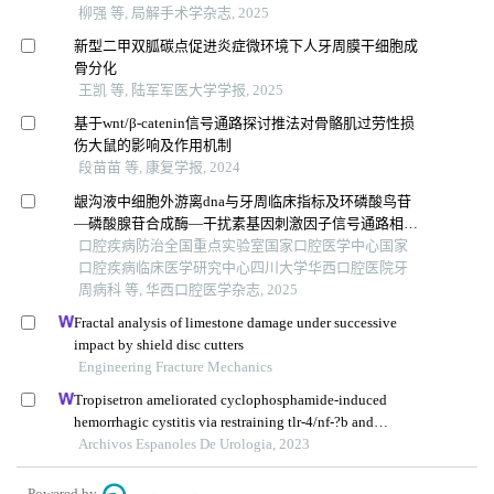
柳强 等, 局解手术学杂志, 2025
新型二甲双胍碳点促进炎症微环境下人牙周膜干细胞成
骨分化
王凯 等, 陆军军医大学学报, 2025
基于wnt/β-catenin信号通路探讨推法对骨骼肌过劳性损
伤大鼠的影响及作用机制
段苗苗 等, 康复学报, 2024
龈沟液中细胞外游离dna与牙周临床指标及环磷酸鸟苷
—磷酸腺苷合成酶—干扰素基因刺激因子信号通路相关
分子的关联性分析
口腔疾病防治全国重点实验室国家口腔医学中心国家
口腔疾病临床医学研究中心四川大学华西口腔医院牙
周病科 等, 华西口腔医学杂志, 2025
Fractal analysis of limestone damage under successive
impact by shield disc cutters
Engineering Fracture Mechanics
Tropisetron ameliorated cyclophosphamide-induced
hemorrhagic cystitis via restraining tlr-4/nf-?b and
jak1/stat3 signaling pathways
Archivos Espanoles De Urologia, 2023
Powered by