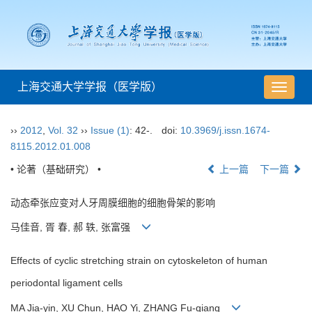
上海交通大学学报（医学版）
导
航
切
››
2012
,
Vol. 32
››
Issue (1)
: 42-.
doi:
10.3969/j.issn.1674-
换
8115.2012.01.008
• 论著（基础研究） •
上一篇
下一篇
动态牵张应变对人牙周膜细胞的细胞骨架的影响
马佳音, 胥 春, 郝 轶, 张富强
Effects of cyclic stretching strain on cytoskeleton of human
periodontal ligament cells
MA Jia-yin, XU Chun, HAO Yi, ZHANG Fu-qiang