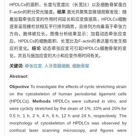
HPDLCs的面积、长度与宽度比（长宽比）以及细胞骨架蛋白
F-actin的积分荧光强度。
结果
激光共聚焦显微镜观察发现：随
着加载牵张应变的作用时间延长和应变值提高，HPDLCs细胞
逐渐呈现栅栏状相互平行排列趋势，且排列方向垂直于牵张力
方向，胞体被拉长。图像分析结果显示：加载动态牵张应变
后，HPDLCs的细胞面积、长宽比及F-actin的表达量均发生相
应的变化。
结论
动态牵张应变可引起HPDLCs细胞骨架的变
化，并且与施加应变的大小和应变作用时间有关。
关键词:
牵张应变,
人牙周膜细胞,
细胞骨架
Abstract:
Objective
To investigate the effects of cyclic stretching strain
on the cytoskeleton of human periodontal ligament cells
(HPDLCs).
Methods
HPDLCs were cultured
in vitro
, and
were cyclicly stretched by the strain of 1%, 10% and 20% for
0.5 h, 1 h, 2 h, 4 h, 6 h, 12 h and 24 h, respectively. The
morphology of cytoskeleton of HPDLCs was observed by
confocal laser scanning microscopy, and figures were