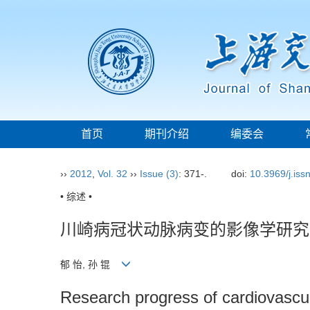
首页
期刊介绍
编委会
››
2012
,
Vol. 32
››
Issue (3)
: 371-.
doi:
10.3969/j.is
• 综述 •
川崎病冠状动脉病变的影像学研究
郁 怡, 孙 锟
Research progress of cardiovascul