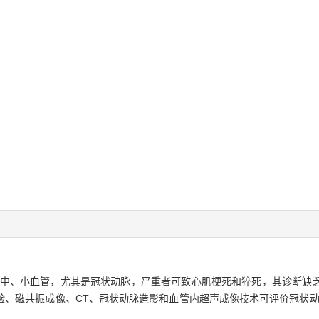
身中、小血管，尤其是冠状动脉，严重者可致心肌梗死和猝死，其诊断缺
验、磁共振成像、CT、冠状动脉造影和血管内超声成像技术可评价冠状动