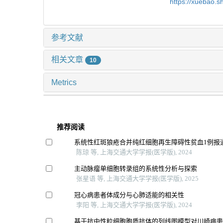
https://xuebao.
参考文献
相关文章
10
Metrics
推荐阅读
系统性红斑狼疮合并纯红细胞再生障碍性贫血1例报
陈琼 等, 上海交通大学学报(医学版), 2024
主动脉瘤单细胞转录组的系统性分析与探索
张星语 等, 上海交通大学学报(医学版), 2025
冠心病患者体成分与心肺适能的相关性
李阳 等, 上海交通大学学报(医学版), 2024
基于抗中性粒细胞胞质抗体的列线图模型对川崎病