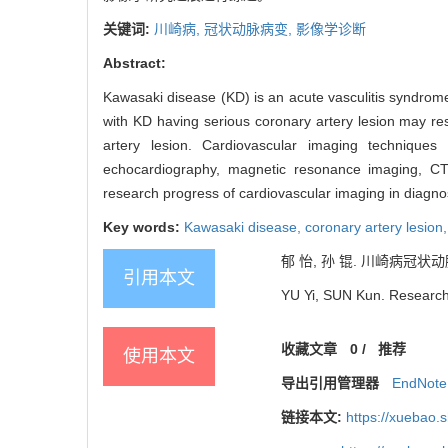
关键词:
川崎病,
冠状动脉病变,
影像学诊断
Abstract:
Kawasaki disease (KD) is an acute vasculitis syndrome,
with KD having serious coronary artery lesion may res
artery lesion. Cardiovascular imaging techniques
echocardiography, magnetic resonance imaging, CT,
research progress of cardiovascular imaging in diagnosi
Key words:
Kawasaki disease,
coronary artery lesion
郁 怡, 孙 锟. 川崎病冠状动脉病
引用本文
YU Yi, SUN Kun. Research p
收藏文章
0
/
推荐
使用本文
导出引用管理器
EndNote
链接本文:
https://xuebao.