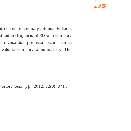
回顶部
lection for coronary arteries. Patients
ethod in diagnosis of KD with coronary
, myocardial perfusion scan, stress
valuate coronary abnormalities. The
tery lesion[J]. , 2012, 32(3): 371-.