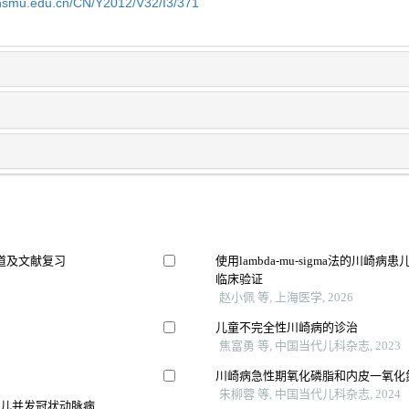
shsmu.edu.cn/CN/Y2012/V32/I3/371
道及文献复习
使用lambda-mu-sigma法的川
临床验证
赵小佩 等, 上海医学, 2026
儿童不完全性川崎病的诊治
焦富勇 等, 中国当代儿科杂志, 2023
川崎病急性期氧化磷脂和内皮一氧化
朱柳蓉 等, 中国当代儿科杂志, 2024
患儿并发冠状动脉病