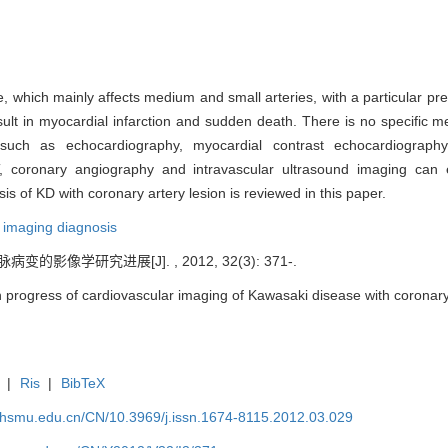
 which mainly affects medium and small arteries, with a particular predi
ult in myocardial infarction and sudden death. There is no specific m
 such as echocardiography, myocardial contrast echocardiography
 coronary angiography and intravascular ultrasound imaging can e
s of KD with coronary artery lesion is reviewed in this paper.
,
imaging diagnosis
变的影像学研究进展[J]. , 2012, 32(3): 371-.
rogress of cardiovascular imaging of Kawasaki disease with coronary ar
|
Ris
|
BibTeX
shsmu.edu.cn/CN/10.3969/j.issn.1674-8115.2012.03.029