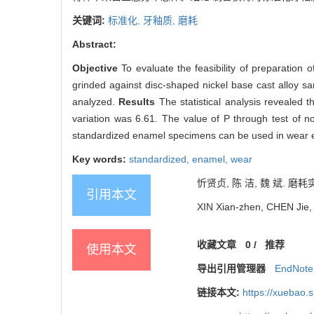
关键词:
标准化,
牙釉质,
磨耗
Abstract:
Objective
To evaluate the feasibility of preparatio
grinded against disc-shaped nickel base cast alloy s
analyzed.
Results
The statistical analysis revealed 
variation was 6.61. The value of P through test of 
standardized enamel specimens can be used in wear 
Key words:
standardized,
enamel,
wear
忻贤贞, 陈 洁, 魏 斌. 磨耗实
引用本文
XIN Xian-zhen, CHEN Jie, 
收藏文章
0
/
推荐
使用本文
导出引用管理器
EndNote
链接本文:
https://xuebao.