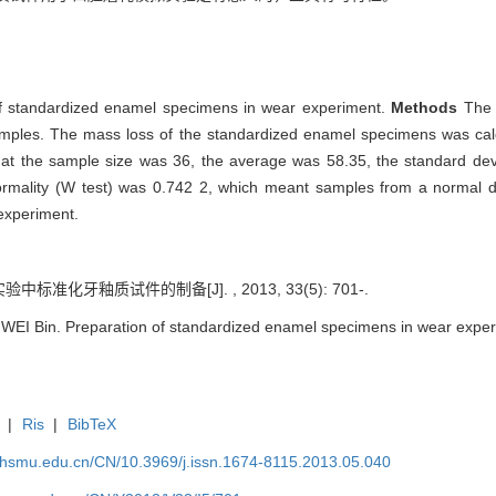
n of standardized enamel specimens in wear experiment.
Methods
The 
amples. The mass loss of the standardized enamel specimens was calcu
that the sample size was 36, the average was 58.35, the standard devi
normality (W test) was 0.742 2, which meant samples from a normal di
experiment.
验中标准化牙釉质试件的制备[J]. , 2013, 33(5): 701-.
WEI Bin. Preparation of standardized enamel specimens in wear experim
|
Ris
|
BibTeX
shsmu.edu.cn/CN/10.3969/j.issn.1674-8115.2013.05.040