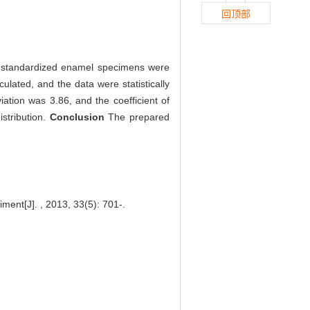
回顶部
standardized enamel specimens were
lated, and the data were statistically
ation was 3.86, and the coefficient of
stribution.
Conclusion
The prepared
ent[J]. , 2013, 33(5): 701-.