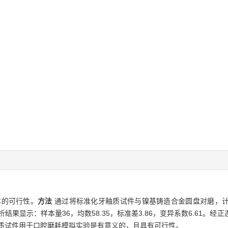
本的可行性。
方法
通过将标准化牙釉质试件与镍基铸造合金圆盘对磨，
结果显示：样本量36，均数58.35，标准差3.86，变异系数6.61。经正
质试件用于口腔磨耗模拟实验是有意义的，且具有可行性。