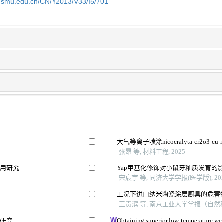
shsmu.edu.cn/CN/Y2013/V33/I5/701
大气等离子喷涂nicocralyta-cr2o
张昂 等, 材料工程, 2025
应用研究
Yap甲基化修饰对小鼠牙釉质发育的
宋宸宇 等, 同济大学学报(医学版), 20
工况下进口纳米陶瓷涂层厨具的危害
王贵滨 等, 南京工业大学学报（自然科学
用研究
Obtaining superior low-temperature we