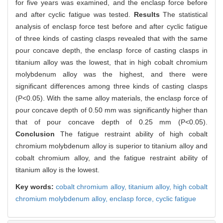
for five years was examined, and the enclasp force before
and after cyclic fatigue was tested.
Results
The statistical
analysis of enclasp force test before and after cyclic fatigue
of three kinds of casting clasps revealed that with the same
pour concave depth, the enclasp force of casting clasps in
titanium alloy was the lowest, that in high cobalt chromium
molybdenum alloy was the highest, and there were
significant differences among three kinds of casting clasps
(P<0.05). With the same alloy materials, the enclasp force of
pour concave depth of 0.50 mm was significantly higher than
that of pour concave depth of 0.25 mm (P<0.05).
Conclusion
The fatigue restraint ability of high cobalt
chromium molybdenum alloy is superior to titanium alloy and
cobalt chromium alloy, and the fatigue restraint ability of
titanium alloy is the lowest.
Key words:
cobalt chromium alloy,
titanium alloy,
high cobalt
chromium molybdenum alloy,
enclasp force,
cyclic fatigue