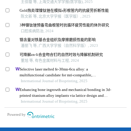
王佳璇 等, 上海交通大学学报(医学版), 2025
Gold热处理镍钛锉在模拟s形根管内的抗疲劳折断性能
陈文新 等, 北京大学学报（医学版）, 2025
3种镍钛锉预备弯曲根管时抗循环疲劳性能的体外研究
口腔疾病防治, 2024
铬含量对铁基合金组织及摩擦磨损性能的影响
潘丽飞 等, 广西大学学报（自然科学版）, 2023
可降解zn-li合金吻合钉的自然时效与降解机制研究
董旭 等, 有色金属材料与工程, 2024
Selective laser melted fe-30mn-6cu alloy: a
multifunctional candidate for mri-compatible,
biodegradable, antibacterial, and biocompatible
International Journal of Bioprinting, 2025
orthopedic implants
Enhancing bone ingrowth and mechanical bonding in 3d-
printed titanium alloy implants via lattice design and
growth factors
International Journal of Bioprinting, 2025
Powered by