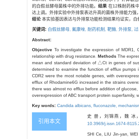
的白假丝酵母菌株中的外排功能。
结果
在12株耐药株中
达上调。外排实验中外排泵表达升高的菌株外排能力强
结论
本实验基因表达与外排泵功能检测结果均证实，白
关键词:
白假丝酵母,
氟康唑,
耐药机制,
靶酶,
外排泵,
过
Abstract:
Objective
To investigate the expression of MDR1, C
relationship with drug resistance.
Methods
The expre
mean and standard deviation of △Ct in genes of sus
determined to examine the function of efflux pumps 
CDR2 were the most notable genes, with overexpress
efflux of Rhodamine6G increased in the strains overex
there was almost no efflux before addition of glucose,
overexpression of ABC transport protein superfamily, w
Key words:
Candida albicans,
fluconazole,
mechanism
史 册，刘锦燕，魏 冰
引用本文
10.3969/j.issn.1674-8115
SHI Ce, LIU Jin-yan, WEI 