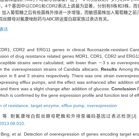
，4个基因中以CDR1和CDR2表达上调最为显著，分别有8株和3株，而E
，加入葡萄糖之后有些菌株外排进一步增强，而敏感菌株加入葡萄糖之前
假丝酵母对氟康唑耐药与ABC转运蛋白超家族过表达有关。
表达
DR1, CDR2 and ERG11 genes in clinical fluconazole-resistant Candid
ssion of drug resistance related genes MDR1, CDR1, CDR2 and ERG1
ceptible strains were calculated, with lower than －3 s as overexpr
in the overexpression strains of Candida albicans.
Results
Among the
ion in 8 and 3 strains respectively. There was one strain overexpr
pressing efflux pumps, and the effect was enhanced after addition of 
 and there was a slight change after addition of glucose.
Conclusion
hich is confirmed by the gene expression profile and function test of e
 of resistance,
target enzyme,
efflux pump,
overexpression
，等. 耐氟康唑白假丝酵母靶酶和外排泵编码基因过表达检测[J]
.2013.08.010
.
Bing, et al. Detection of overexpression of genes encoding target e