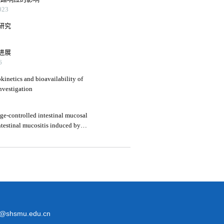
23
研究
进展
6
kinetics and bioavailability of
investigation
ge-controlled intestinal mucosal
ntestinal mucositis induced by
@shsmu.edu.cn