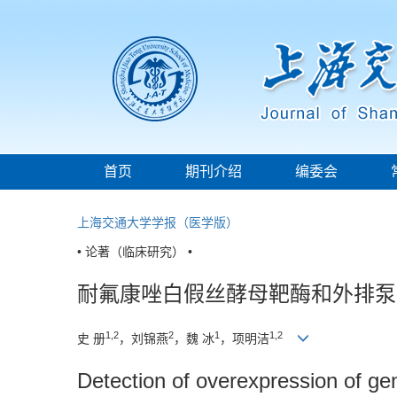
首页
期刊介绍
编委会
上海交通大学学报（医学版）
• 论著（临床研究） •
耐氟康唑白假丝酵母靶酶和外排泵
1,2
2
1
1,2
史 册
，刘锦燕
，魏 冰
，项明洁
Detection of overexpression of ge