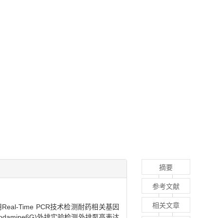
摘要
参考文献
相关文章
Real-Time PCR技术检测耐药相关基因
odamine6G)外排实验检测外排泵高表达