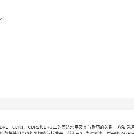
1、CDR1、CDR2和ERG11的表达水平及其与耐药的关系。
方法
采用
感组菌株基因△Ct的平均值与标准差，低于－3 s为过表达。罗丹明6G (Rh