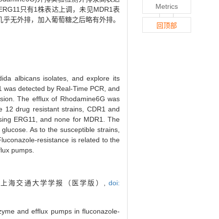
Metrics
RG11只有1株表达上调，未见MDR1表
几乎无外排，加入葡萄糖之后略有外排。
回顶部
a albicans isolates, and explore its
1 was detected by Real-Time PCR, and
ession. The efflux of Rhodamine6G was
 12 drug resistant strains, CDR1 and
essing ERG11, and none for MDR1. The
glucose. As to the susceptible strains,
Fluconazole-resistance is related to the
fflux pumps.
. 上海交通大学学报（医学版）,
doi:
nzyme and efflux pumps in fluconazole-