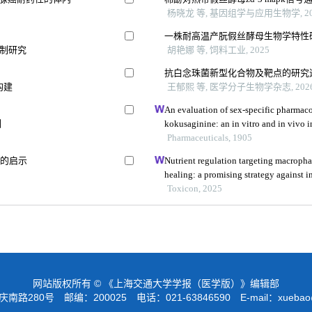
杨晓龙 等, 基因组学与应用生物学, 20
一株耐高温产朊假丝酵母生物学特性
机制研究
胡艳娜 等, 饲料工业, 2025
抗白念珠菌新型化合物及靶点的研究
构建
王郁熙 等, 医学分子生物学杂志, 202
An evaluation of sex-specific pharmaco
制
kokusaginine: an in vitro and in vivo 
Pharmaceuticals, 1905
化的启示
Nutrient regulation targeting macropha
healing: a promising strategy against i
deoxynivalenol
Toxicon, 2025
网站版权所有 © 《上海交通大学学报（医学版）》编辑部
路280号 邮编：200025 电话：021-63846590 E-mail：
xuebao