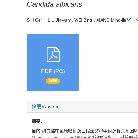
Candida albicans
1,2
2
1
1,2
SHI Ce
, LIU Jin-yan
, WEI Bing
, XIANG Ming-jie
PDF (PC)
2458
摘要/Abstract
摘要：
目的
研究临床氟康唑耐药白假丝酵母中耐药相关基因MDR
MDR1、CDR1、CDR2和ERG11的表达水平，计算敏