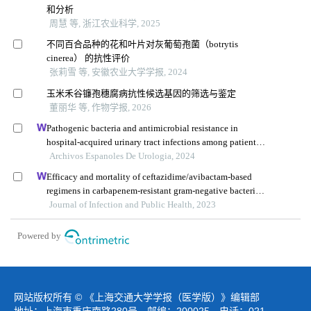
和分析
周慧 等, 浙江农业科学, 2025
不同百合品种的花和叶片对灰葡萄孢菌（botrytis
cinerea） 的抗性评价
张莉雪 等, 安徽农业大学学报, 2024
玉米禾谷镰孢穗腐病抗性候选基因的筛选与鉴定
董丽华 等, 作物学报, 2026
Pathogenic bacteria and antimicrobial resistance in
hospital-acquired urinary tract infections among patients
with diabetic nephropathy
Archivos Espanoles De Urologia, 2024
Efficacy and mortality of ceftazidime/avibactam-based
regimens in carbapenem-resistant gram-negative bacteria
infections: a retrospective multicenter observational study
Journal of Infection and Public Health, 2023
Powered by
网站版权所有 © 《上海交通大学学报（医学版）》编辑部