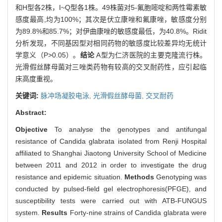
和H型各2株，I~Q型各1株。49株菌对5-氟胞嘧啶和两性霉素敏
感度最高,均为100%；其次是伏立康唑和氟康唑，敏感度分别
为89.8%和85.7%；对伊曲康唑的敏感度最低，为40.8%。Ridit
分析发现，不同基因型对相同药物的敏感度比较差异均无统计
学意义（P>0.05）。
结论
A型为仁济医院的主要克隆流行株。
光滑假丝酵母菌对三唑类药物有较高的交叉耐药性，应引起临
床高度重视。
关键词:
脉冲场凝胶电泳,
光滑假丝酵母菌,
交叉耐药
Abstract:
Objective
To analyse the genotypes and antifungal
resistance of Candida glabrata isolated from Renji Hospital
affiliated to Shanghai Jiaotong University School of Medicine
between 2011 and 2012 in order to investigate the drug
resistance and epidemic situation.
Methods
Genotyping was
conducted by pulsed-field gel electrophoresis(PFGE), and
susceptibility tests were carried out with ATB-FUNGUS
system.
Results
Forty-nine strains of Candida glabrata were