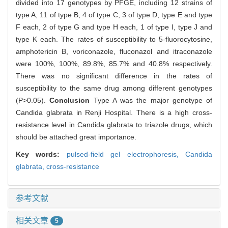
divided into 17 genotypes by PFGE, including 12 strains of
type A, 11 of type B, 4 of type C, 3 of type D, type E and type
F each, 2 of type G and type H each, 1 of type I, type J and
type K each. The rates of susceptibility to 5-fluorocytosine,
amphotericin B, voriconazole, fluconazol and itraconazole
were 100%, 100%, 89.8%, 85.7% and 40.8% respectively.
There was no significant difference in the rates of
susceptibility to the same drug among different genotypes
(P>0.05).
Conclusion
Type A was the major genotype of
Candida glabrata in Renji Hospital. There is a high cross-
resistance level in Candida glabrata to triazole drugs, which
should be attached great importance.
Key words:
pulsed-field gel electrophoresis,
Candida
glabrata,
cross-resistance
参考文献
相关文章
5