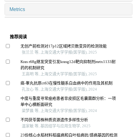
Metrics
推荐阅读
无创产前检测对17p12区域拷贝数变异的检测效能
张兰兰 等, 上海交通大学学报(医学版), 2025
Kras r68g继发突变引发krasg12d靶向抑制剂mrtx1133耐
药的机制研究
王高明 等, 上海交通大学学报(医学版), 2025
癌-睾丸抗原ct63在慢性髓系白血病中的作用及其机制
孔汝心 等, 上海交通大学学报(医学版), 2024
中度与重度寻常痤疮患者非皮损区毛囊菌群分析：一项
单中心横断面研究
梁梦晨 等, 上海交通大学学报(医学版), 2024
不同茯苓菌株种质资源遗传多样性分析
温家敏 等, 基因组学与应用生物学, 2025
23份核心水稻材料稻瘟病和白叶枯病抗/感病基因的检测