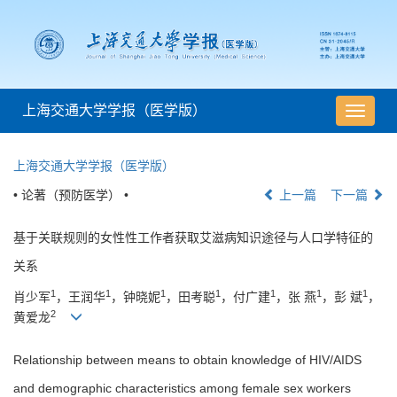
上海交通大学学报（医学版）
导
航
切
上海交通大学学报（医学版）
换
• 论著（预防医学） •
上一篇
下一篇
基于关联规则的女性性工作者获取艾滋病知识途径与人口学特征的
关系
1
1
1
1
1
1
1
肖少军
，王润华
，钟晓妮
，田考聪
，付广建
，张 燕
，彭 斌
，
2
黄爱龙
Relationship between means to obtain knowledge of HIV/AIDS
and demographic characteristics among female sex workers