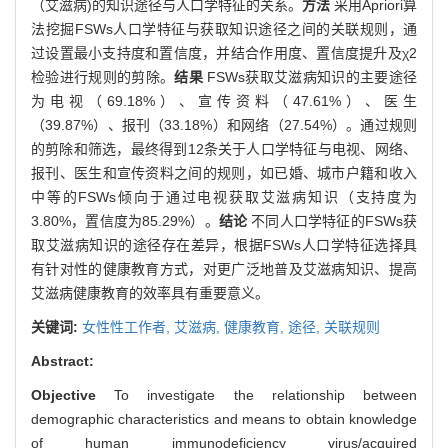
（艾滋病)的知识途径与人口学特征的关系。
方法
采用Apriori算
法挖掘FSWs人口学特征与获取知识途径之间的关联规则，通
过设置最小支持度和置信度，并结合作用度、置信度提升及χ2
检验进行规则的剪除。
结果
FSWs获取艾滋病知识的主要途径
为电视（69.18%）、宣传资料（47.61%）、医生
（39.87%）、报刊（33.18%）和网络（27.54%）。通过规则
的剪除和筛选，最终得到12条关于人口学特征与电视、网络、
报刊、医生和宣传资料之间的规则，如已婚、城市户籍和收入
中等的FSWs倾向于通过电视获取艾滋病知识（支持度为
3.80%，置信度为85.29%）。
结论
不同人口学特征的FSWs获
取艾滋病知识的途径存在差异，根据FSWs人口学特征选择具
有针对性的健康教育方式，对更广泛地普及艾滋病知识、提高
艾滋病健康教育的效率具有重要意义。
关键词:
女性性工作者,
艾滋病,
健康教育,
途径,
关联规则
Abstract:
Objective
To investigate the relationship between
demographic characteristics and means to obtain knowledge
of human immunodeficiency virus/acquired