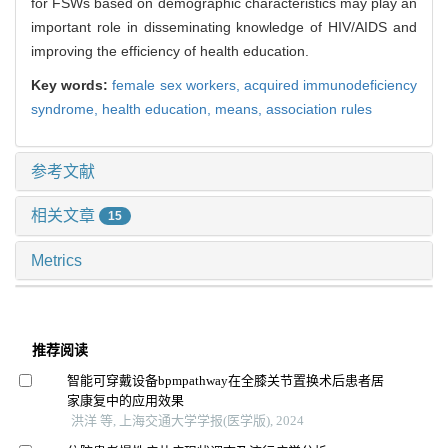
for FSWs based on demographic characteristics may play an
important role in disseminating knowledge of HIV/AIDS and
improving the efficiency of health education.
Key words:
female sex workers,
acquired immunodeficiency
syndrome,
health education,
means,
association rules
参考文献
相关文章
15
Metrics
推荐阅读
智能可穿戴设备bpmpathway在全膝关节置换术后患者居
家康复中的应用效果
洪洋 等, 上海交通大学学报(医学版), 2024