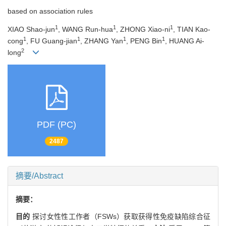
based on association rules
1
1
1
XIAO Shao-jun
, WANG Run-hua
, ZHONG Xiao-ni
, TIAN Kao-
1
1
1
1
cong
, FU Guang-jian
, ZHANG Yan
, PENG Bin
, HUANG Ai-
2
long
PDF (PC)
2487
摘要/Abstract
摘要：
目的
探讨女性性工作者（FSWs）获取获得性免疫缺陷综合征